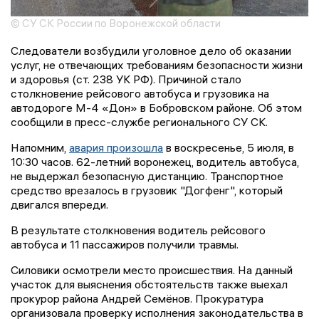
© СУ СК России по Воронежской области
Следователи возбудили уголовное дело об оказании
услуг, не отвечающих требованиям безопасности жизни
и здоровья (ст. 238 УК РФ). Причиной стало
столкновение рейсового автобуса и грузовика на
автодороге М-4 «Дон» в Бобровском районе. Об этом
сообщили в пресс-службе регионального СУ СК.
Напомним,
авария произошла
в воскресенье, 5 июля, в
10:30 часов. 62-летний воронежец, водитель автобуса,
не выдержал безопасную дистанцию. Транспортное
средство врезалось в грузовик "Догфенг", который
двигался впереди.
В результате столкновения водитель рейсового
автобуса и 11 пассажиров получили травмы.
Силовики осмотрели место происшествия. На данный
участок для выяснения обстоятельств также выехал
прокурор района Андрей Семёнов. Прокуратура
организовала проверку исполнения законодательства в