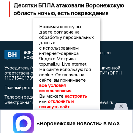
Десятки БПЛА атаковали Воронежскую
область ночью, есть повреждения
Нажимая кнопку вы
даете согласие на
обработку персональных
данных
с использованием
ВОРОНЕЖСКИЕ
интернет-сервиса
2019 © VORONEZHNEWS.RU | СИ
НОВОСТИ
Яндекс.Метрика,
«Воронежские новости»
top.mail.ru, LiveInternet.
Учредитель (соучредители): Общество с ограниченной
На сайте используются
ответственностью "РЕГИОНАЛЬНЫЕ НОВОСТИ" (ОГРН
cookie. Оставаясь на
1107154017354)
сайте, вы принимаете
все условия
Главный редактор: Пирогов А.А.
использования.
Вы можете
настроить
Телефон редакции: +7 (473) 262 77 92
или
отклонить и
info@voronezhnews.ru
Электронная почта редакции:
покинуть сайт
Регистрационный номер: серия Эл № ФС 77 - 75880 от 13
июня 2019г. согласно выписке из реестра
Принять
зарегистрированных средств массовой информации
выдана Федеральной службой по надзору в сфере связи,
информационных технологий и массовых коммуникаций