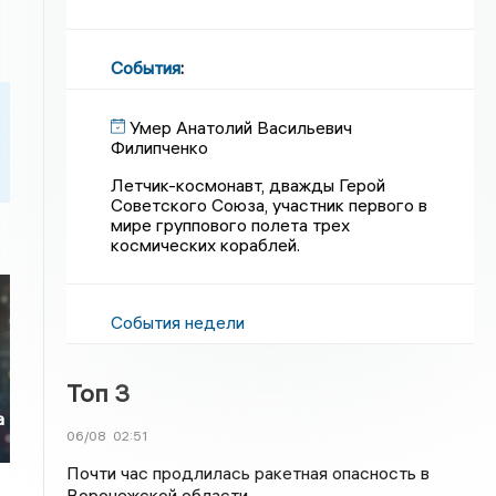
События
:
Умер Анатолий Васильевич
Филипченко
Летчик-космонавт, дважды Герой
Советского Союза, участник первого в
мире группового полета трех
космических кораблей.
События недели
е
Топ 3
а
06/08
02:51
Почти час продлилась ракетная опасность в
Воронежской области