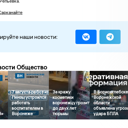
Репьевка.
Сарканайте
ируйте наши новости:
вости Общество
7 августа робот из
За кражу
В Борисоглебск
Пензы устроился
косметики
Воронежской
работать
воронежцу грозит
области
воспитателем в
до двух лет
объявлена угроз
Н»
Воронеже
тюрьмы
удара БПЛА