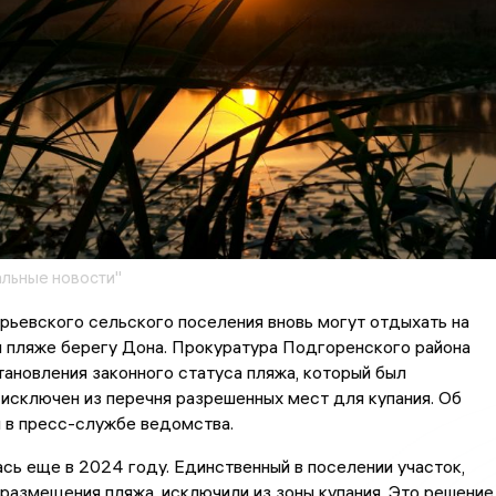
льные новости"
ьевского сельского поселения вновь могут отдыхать на
 пляже берегу Дона. Прокуратура Подгоренского района
ановления законного статуса пляжа, который был
исключен из перечня разрешенных мест для купания. Об
 в пресс-службе ведомства.
сь еще в 2024 году. Единственный в поселении участок,
размещения пляжа, исключили из зоны купания. Это решение