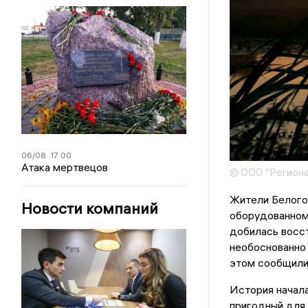
06/08
17:00
Атака мертвецов
© ООО "Региона
Жители Белогор
Новости компаний
оборудованном
добилась восст
необоснованно 
этом сообщили
История начала
пригодный для 