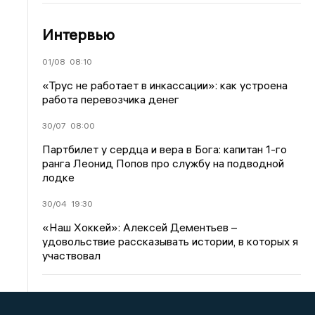
Интервью
01/08
08:10
«Трус не работает в инкассации»: как устроена
работа перевозчика денег
30/07
08:00
Партбилет у сердца и вера в Бога: капитан 1-го
ранга Леонид Попов про службу на подводной
лодке
30/04
19:30
«Наш Хоккей»: Алексей Дементьев –
удовольствие рассказывать истории, в которых я
участвовал