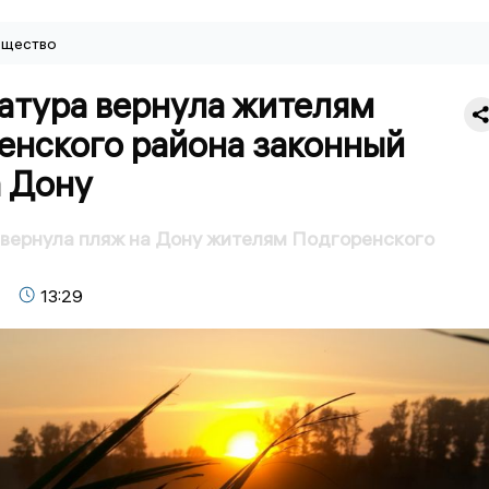
щество
атура вернула жителям
енского района законный
а Дону
вернула пляж на Дону жителям Подгоренского
13:29