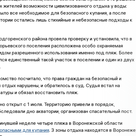
х жителей возможности цивилизованного отдыха у воды:
ыло все необходимое для безопасного купания, а после
тории остались лишь стихийные и небезопасные подходы к
дгоренского района провела проверку и установила, что в
горьевского поселения расположена особо охраняемая
идом разрешенного использования именно под пляж. Более
ался единственный такой участок в поселении и один из двух
.
мство посчитало, что права граждан на безопасный и
 отдых нарушены, и обратилось в суд. Судья встал на
атуры и обязал восстановить пляж.
о открыт с 1 июля. Территорию привели в порядок,
следовали дно акватории, организован спасательный пост.
минувшей неделе четыре пляжа в Воронежской области
опасными для купания
. 3 зоны отдыха находятся в Воронеже