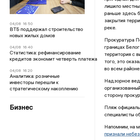
лишило местны
раньше здесь б
закрытия терри
04/08
16:50
реке.
ВТБ поддержал строительство
новых жилых домов
Прокуратура По
границах Бело
04/08
16:40
Статистика: рефинансирование
территория с в
кредитов экономит четверть платежа
того, это оказ
во всем районе
04/08
16:20
Аналитика: розничные
Надзорное ведо
инвесторы перешли к
организованный
стратегическому накоплению
сторону прокур
Бизнес
Пляж официальн
специалисты об
Напомним, на 
признали небез