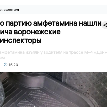
оисшествия
ю партию амфетамина нашли
вича воронежские
оинспекторы
амфетамина изъяли у водителя на трассе М-4 «Дон»
ем
15:20