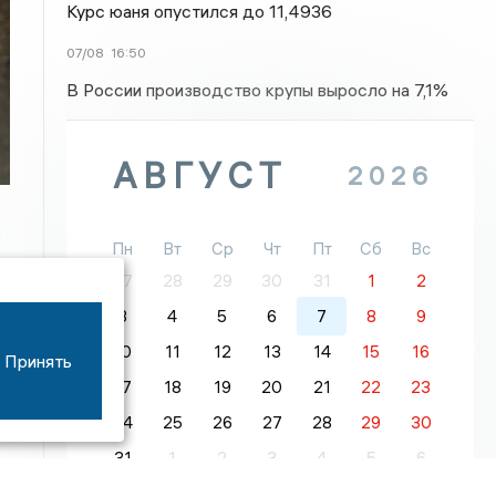
Курс юаня опустился до 11,4936
07/08
16:50
В России производство крупы выросло на 7,1%
АВГУСТ
2026
Пн
Вт
Ср
Чт
Пт
Сб
Вс
27
28
29
30
31
1
2
3
4
5
6
7
8
9
ых
10
11
12
13
14
15
16
Принять
17
18
19
20
21
22
23
24
25
26
27
28
29
30
31
1
2
3
4
5
6