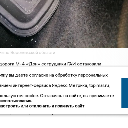
и по Воронежской области
одороги М-4 «Дон» сотрудники ГАИ остановили
Поло», за рулем которого находился 47-летний житель
пку вы даете согласие на обработку персональных
анием интернет-сервиса Яндекс.Метрика, top.mail.ru,
врике полицейские обнаружили пакет со свертками, в котор
кспертиза показала, что изъятое вещество — амфетамин.
пользуются cookie. Оставаясь на сайте, вы принимаете
 использования.
отика составил 187 граммов.
настроить
или
отклонить и покинуть сайт
на признался, что вез партию из Московской области в
родажи.