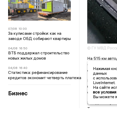
07/08
10:00
За кулисами стройки: как на
заводе ОБД собирают квартиры
© ГУ МВД Росси
04/08
16:50
ВТБ поддержал строительство
новых жилых домов
На 515 км авт
«Фольксваген 
04/08
16:40
Нажимая кно
столицы.
Статистика: рефинансирование
данных
кредитов экономит четверть платежа
с использов
В машине на ко
LiveInternet.
был порошок. Э
На сайте ис
все условия
Бизнес
Общий вес нарк
Вы можете
В отделе мужчи
Таганрог для п