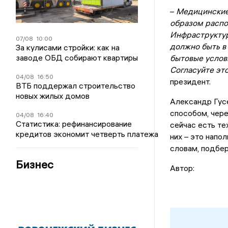
–
Медицинские
образом распо
Инфраструктура
07/08
10:00
должно быть в 
За кулисами стройки: как на
заводе ОБД собирают квартиры
бытовые услови
Согласуйте эт
04/08
16:50
президент.
ВТБ поддержал строительство
новых жилых домов
Александр Гусе
способом, чере
04/08
16:40
Статистика: рефинансирование
сейчас есть те
кредитов экономит четверть платежа
них – это напо
словам, подбер
Бизнес
Автор: