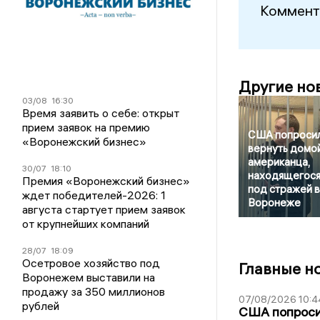
Коммент
Другие но
03/08
16:30
Время заявить о себе: открыт
прием заявок на премию
США попроси
«Воронежский бизнес»
вернуть домо
американца,
30/07
18:10
находящегос
Премия «Воронежский бизнес»
под стражей в
ждет победителей-2026: 1
Воронеже
августа стартует прием заявок
от крупнейших компаний
28/07
18:09
Осетровое хозяйство под
Главные н
Воронежем выставили на
продажу за 350 миллионов
07/08/2026 10:4
рублей
США попроси