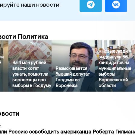
ируйте наши новости:
вости Политика
«Новые люди»
ли
выдвинули 56
й
За 4 млн рублей
кандидатов на
власти хотят
Разыскивается
муниципальные
я
узнать, помнят ли
бывший депутат
выборы
воронежцы про
Госдумы из
Воронежской
выборы в Госдуму
Воронежа
области
овости
4
ли Россию освободить американца Роберта Гилмана