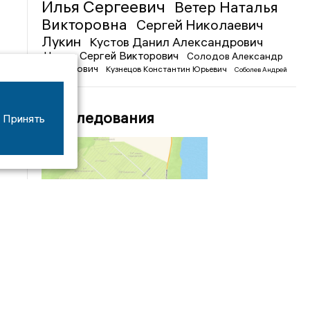
Илья Сергеевич
Ветер Наталья
Викторовна
Сергей Николаевич
Лукин
Кустов Данил Александрович
Чижов Сергей Викторович
Солодов Александр
Михайлович
Кузнецов Константин Юрьевич
Соболев Андрей
Иванович
Расследования
Принять
04/03
09:50
«Зимники» против «летников», а Попенков
против всех. Электроколлапс на окраине
Воронежа