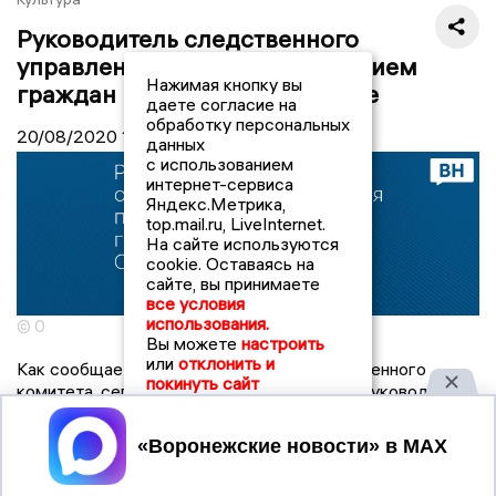
Руководитель следственного
управления провел личный прием
Нажимая кнопку вы
граждан в городе Острогожске
даете согласие на
обработку персональных
20/08/2020
14:59
данных
с использованием
интернет-сервиса
Яндекс.Метрика,
top.mail.ru, LiveInternet.
На сайте используются
cookie. Оставаясь на
сайте, вы принимаете
все условия
использования.
© 0
Вы можете
настроить
или
отклонить и
Как сообщает сайт регионального следственного
покинуть сайт
комитета, сегодня, 19 августа 2020 года, руководитель
следственного управления Следственного комитета
Российской Федерации по Воронежской области Левит
Принять
Кирилл Эдуардович провел выездной прием граждан в
городе Острогожске.Жители города Острогожска и