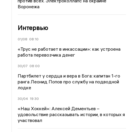
против всех. Электроколлапс на окраине
Воронежа
Интервью
01/08
08:10
«Трус не работает в инкассации»: как устроена
работа перевозчика денег
30/07
08:00
Партбилет у сердца и вера в Бога: капитан 1-го
ранга Леонид Попов про службу на подводной
лодке
30/04
19:30
«Наш Хоккей»: Алексей Дементьев –
удовольствие рассказывать истории, в которых я
участвовал