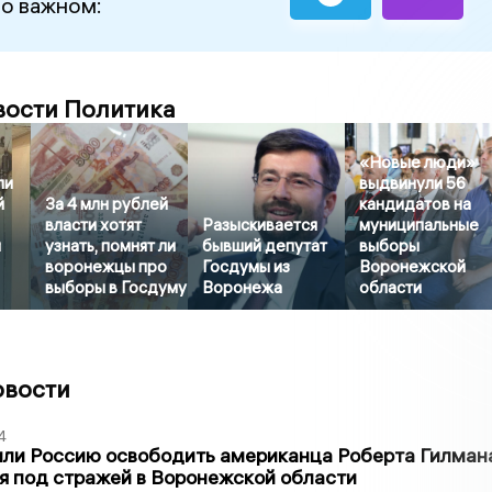
 о важном:
вости Политика
«Новые люди»
ли
выдвинули 56
й
За 4 млн рублей
кандидатов на
власти хотят
Разыскивается
муниципальные
я
узнать, помнят ли
бывший депутат
выборы
воронежцы про
Госдумы из
Воронежской
выборы в Госдуму
Воронежа
области
овости
4
ли Россию освободить американца Роберта Гилмана
я под стражей в Воронежской области