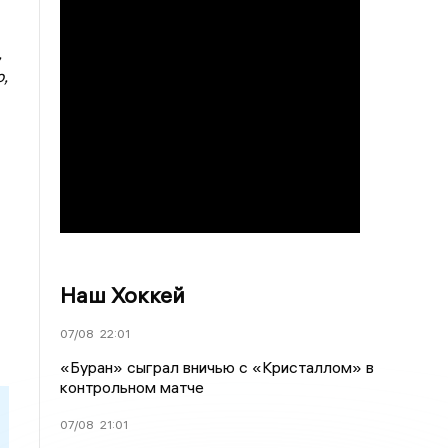
,
,
Наш Хоккей
07/08
22:01
«Буран» сыграл вничью с «Кристаллом» в
контрольном матче
07/08
21:01