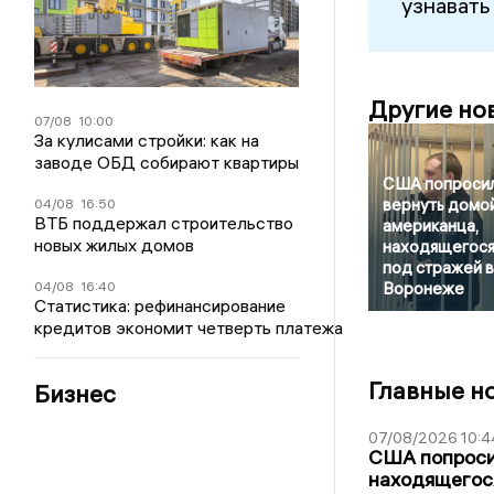
узнавать
Другие но
07/08
10:00
За кулисами стройки: как на
заводе ОБД собирают квартиры
США попроси
вернуть домо
04/08
16:50
ВТБ поддержал строительство
американца,
новых жилых домов
находящегос
под стражей в
04/08
16:40
Воронеже
Статистика: рефинансирование
кредитов экономит четверть платежа
Главные н
Бизнес
07/08/2026 10:4
США попроси
находящегос