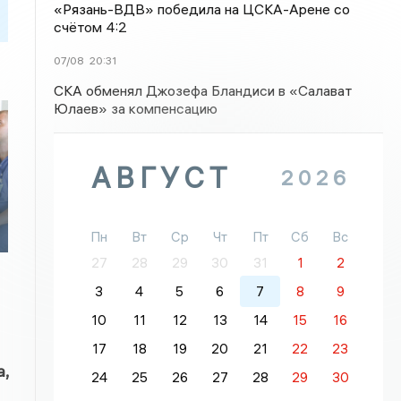
«Рязань-ВДВ» победила на ЦСКА-Арене со
счётом 4:2
07/08
20:31
СКА обменял Джозефа Бландиси в «Салават
Юлаев» за компенсацию
АВГУСТ
2026
Пн
Вт
Ср
Чт
Пт
Сб
Вс
27
28
29
30
31
1
2
3
4
5
6
7
8
9
10
11
12
13
14
15
16
17
18
19
20
21
22
23
,
24
25
26
27
28
29
30