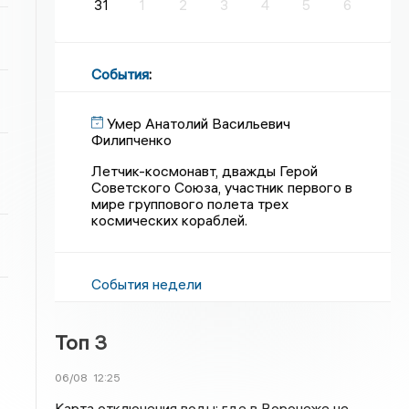
31
1
2
3
4
5
6
События
:
Умер Анатолий Васильевич
Филипченко
Летчик-космонавт, дважды Герой
Советского Союза, участник первого в
мире группового полета трех
космических кораблей.
События недели
Топ 3
06/08
12:25
Карта отключения воды: где в Воронеже не