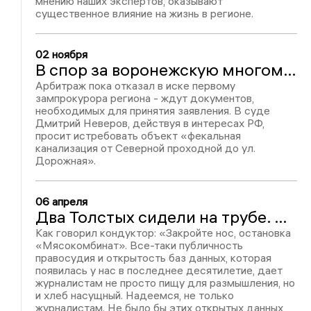
мнению наших экспертов, оказывают
существенное влияние на жизнь в регионе.
02 ноября
В спор за воронежскую многомиллионную фекальную трубу из фирмы Толстых вступил прокурор
Арбитраж пока отказал в иске первому
зампрокурора региона - ждут документов,
необходимых для принятия заявления. В суде
Дмитрий Неверов, действуя в интересах РФ,
просит истребовать объект «фекальная
канализация от Северной проходной до ул.
Дорожная».
06 апреля
Два Толстых сидели на трубе. Дерьмовая история
Как говорил кондуктор: «Закройте нос, остановка
«Мясокомбинат». Все-таки публичность
правосудия и открытость баз данных, которая
появилась у нас в последнее десятилетие, дает
журналистам не просто пищу для размышления, но
и хлеб насущный. Надеемся, не только
журналистам. Не было бы этих открытых данных,