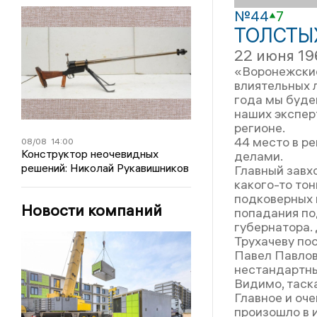
№44
7
ТОЛСТЫ
22 июня 19
«Воронежские
влиятельных 
года мы буде
наших экспер
регионе.
44 место в ре
08/08
14:00
Конструктор неочевидных
делами.
решений: Николай Рукавишников
Главный завхо
какого-то то
подковерных и
Новости компаний
попадания по
губернатора.
Трухачеву пос
Павел Павлов
нестандартны
Видимо, таск
Главное и оч
произошло в 