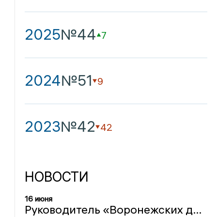
2025
№44
7
2024
№51
9
2023
№42
42
НОВОСТИ
16 июня
Руководитель «Воронежских девчат», профессор ВГУИТ и руководитель управделами стали почётными гражданами