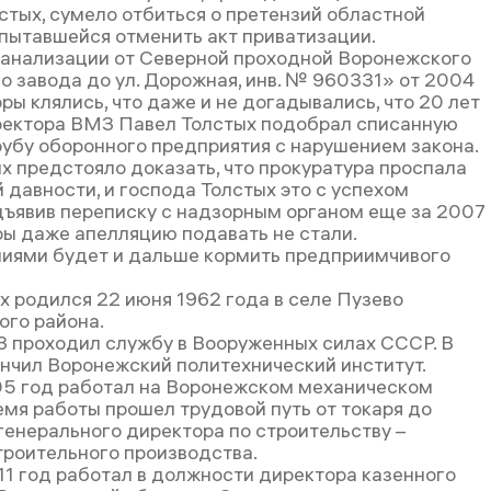
стых, сумело отбиться о претензий областной
 пытавшейся отменить акт приватизации.
анализации от Северной проходной Воронежского
о завода до ул. Дорожная, инв. № 960331» от 2004
ры клялись, что даже и не догадывались, что 20 лет
ектора ВМЗ Павел Толстых подобрал списанную
убу оборонного предприятия с нарушением закона.
х предстояло доказать, что прокуратура проспала
 давности, и господа Толстых это с успехом
дъявив переписку с надзорным органом еще за 2007
ры даже апелляцию подавать не стали.
лиями будет и дальше кормить предприимчивого
х родился 22 июня 1962 года в селе Пузево
ого района.
83 проходил службу в Вооруженных силах СССР. В
ончил Воронежский политехнический институт.
05 год работал на Воронежском механическом
емя работы прошел трудовой путь от токаря до
генерального директора по строительству –
троительного производства.
11 год работал в должности директора казенного