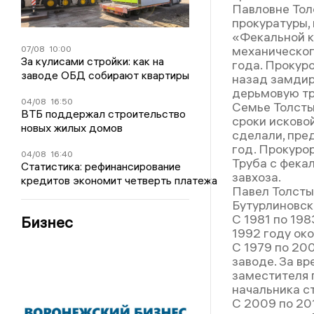
Павловне Тол
прокуратуры,
«Фекальной к
механическог
07/08
10:00
За кулисами стройки: как на
года. Прокуро
заводе ОБД собирают квартиры
назад замдир
дерьмовую тр
04/08
16:50
Семье Толсты
ВТБ поддержал строительство
сроки исковой
новых жилых домов
сделали, пре
год. Прокуро
04/08
16:40
Труба с фека
Статистика: рефинансирование
завхоза.
кредитов экономит четверть платежа
Павел Толсты
Бутурлиновск
С 1981 по 19
Бизнес
1992 году ок
С 1979 по 20
заводе. За вр
заместителя 
начальника с
С 2009 по 20