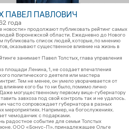
Х ПАВЕЛ ПАВЛОВИЧ
62 года
 новости» продолжают публиковать рейтинг самых
людей Воронежской области. Ежедневно до Нового
м публиковать список людей, которые, по мнению
тов, оказывают существенное влияние на жизнь в
йтинге занимает Павел Толстых, глава управления
з площади Ленина, 1, не создает впечатления
нкого политического деятеля или мастера
нтриг. Тем не менее, он умело уворачивается от
д влияние кого бы то ни было, помимо лично
 Даже могущественному первому вице-губернатору
тавить завхоза под свой контроль так и не удалось.
ич часто сопровождает губернатора в разных
х мероприятиях. Например, на богослужениях.
ает чемоданчик с подарками.
ень радостное событие для семьи Толстых
июне. ООО «Бонус-П», принадлежащее Ольге