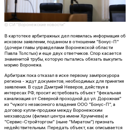
© СИ "Воронежские новости"
В картотеке арбитражных дел появилась информация об
исковом заявлении, поданном в отношении "Бонус-П"
(дочери главы управделами Воронежской области
Павла Толстых) и еще двух ответчиков. Спор касается
знаменитой трубы, которую пытались обязать выкупить
мэрию Воронежа.
Арбитраж пока отказал в иске первому зампрокурора
региона - ждут документов, необходимых для принятия
заявления. В суде Дмитрий Неверов, действуя в
интересах РФ, просит истребовать объект "фекальная
канализация от Северной проходной до ул. Дорожная"
из "чужого незаконного владения ООО "Бонус-П", а
договор купли-продажи между Воронежским
мехзаводом (филиал центра имени Хруничева) и
"Сервис-Стройторгом" (ныне "Миратом") признать
недействительным. Передать объект, как описывается