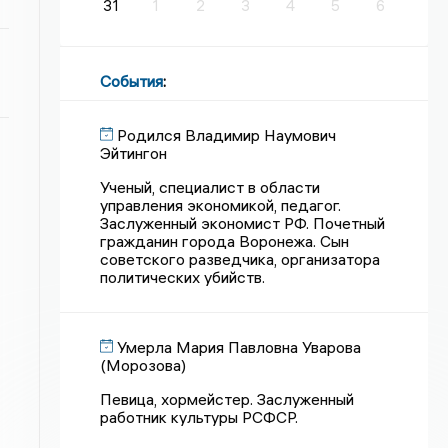
31
1
2
3
4
5
6
События
:
Родился Владимир Наумович
Эйтингон
Ученый, специалист в области
управления экономикой, педагог.
Заслуженный экономист РФ. Почетный
гражданин города Воронежа. Сын
советского разведчика, организатора
политических убийств.
Умерла Мария Павловна Уварова
(Морозова)
Певица, хормейстер. Заслуженный
работник культуры РСФСР.