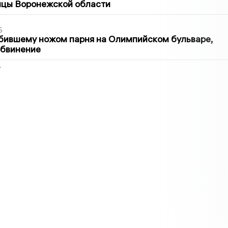
ицы Воронежской области
5
бившему ножом парня на Олимпийском бульваре,
обвинение
2