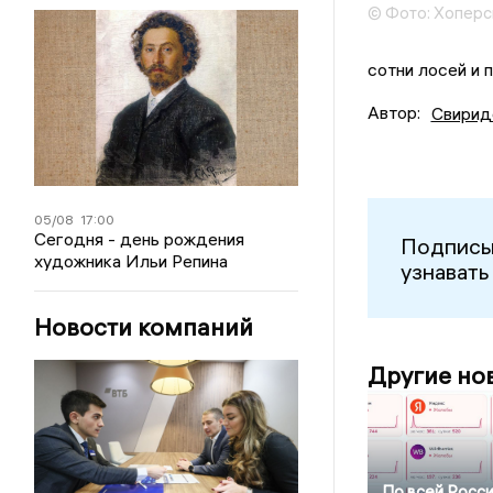
© Фото: Хоперс
сотни лосей и 
Автор:
Свирид
05/08
17:00
Сегодня - день рождения
Подписы
художника Ильи Репина
узнавать
Новости компаний
Другие но
По всей Росс