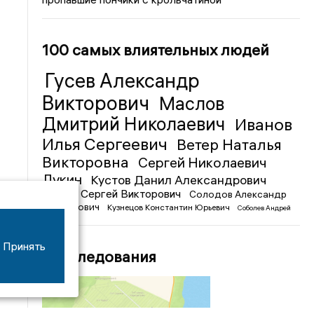
100 самых влиятельных людей
Гусев Александр
Викторович
Маслов
Дмитрий Николаевич
Иванов
Илья Сергеевич
Ветер Наталья
Викторовна
Сергей Николаевич
Лукин
Кустов Данил Александрович
Чижов Сергей Викторович
Солодов Александр
Михайлович
Кузнецов Константин Юрьевич
Соболев Андрей
Иванович
Принять
Расследования