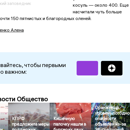
кий заповедник
косуль — около 400. Еще
насчитали чуть больше
почти 150 пятнистых и благородных оленей.
енко Алена
вайтесь, чтобы первыми
 о важном:
вости Общество
Оранжевый
уровень погодно
КПРФ
Кишечную
опасности
предложила меры
палочку нашли в
объявлен из-за
ии
поддержки
бургерах двух
36-градусной