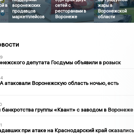
ой в
воронежских
сетей с
жары в
 и
продавцов
ресторанами в
Воронежской
маркетплейсов
Воронеже
области
овости
39
нежского депутата Госдумы объявили в розыск
54
 атаковали Воронежскую область ночью, есть
0
банкротства группы «Квант» с заводом в Воронеже
1
давших при атаке на Краснодарский край оказалис