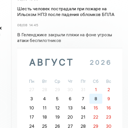
Шесть человек пострадали при пожаре на
Ильском НПЗ после падения обломков БПЛА
08/08
14:45
к
й
В Геленджике закрыли пляжи на фоне угрозы
атаки беспилотников
АВГУСТ
2026
Пн
Вт
Ср
Чт
Пт
Сб
Вс
27
28
29
30
31
1
2
3
4
5
6
7
8
9
10
11
12
13
14
15
16
17
18
19
20
21
22
23
24
25
26
27
28
29
30