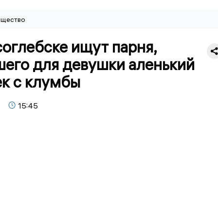
щество
оглебске ищут парня,
шего для девушки аленький
ек с клумбы
15:45