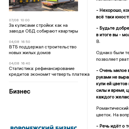
- Нехорошо, кон
всё таки юность
07/08
10:00
За кулисами стройки: как на
- Будьте добре
заводе ОБД собирают квартиры
в итоге вы - м
В.
04/08
16:50
ВТБ поддержал строительство
новых жилых домов
Однако были те
позволяет рват
04/08
16:40
Статистика: рефинансирование
- Очень милое 
кредитов экономит четверть платежа
руками не выра
купи ей цветов
Бизнес
силы и время, 
каждого желаю
Романтический 
цветок. На вопр
- Речь идёт о т