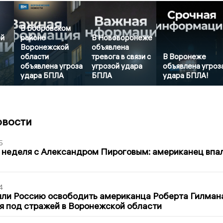
В Бобровском
ой
районе
В Нововоронеже
Воронежской
объявлена
области
тревога в связи с
В Воронеже
объявлена угроза
угрозой удара
объявлена угроз
удара БПЛА
БПЛА
удара БПЛА!
овости
5
 неделя с Александром Пироговым: американец впа
4
ли Россию освободить американца Роберта Гилмана
я под стражей в Воронежской области