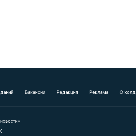
зданий
Вакансии
Редакция
Реклама
О холд
новости»
X