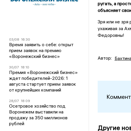
ругать, а прос
объясняет свои
Зря или не зря
ухаживая за Ах
Федоровны!
03/08
16:30
Время заявить о себе: открыт
прием заявок на премию
«Воронежский бизнес»
Автор:
Бахтин
30/07
18:10
Премия «Воронежский бизнес»
ждет победителей-2026: 1
августа стартует прием заявок
от крупнейших компаний
Коммент
28/07
18:09
Осетровое хозяйство под
Воронежем выставили на
продажу за 350 миллионов
рублей
Другие но