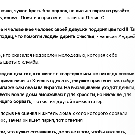
ечно, чужое брать без спроса, но сильно парня не ругайте,
, весна... Понять и простить,
- написал Денис С.
е и человечнее человек своей девушки подарил цветок!!! Та
олодец, что помогли людям дарить счастье
, - написал Андре
, кто оказался недоволен молодежью, которая себе
ь цветы с клумбы.
видео для тех, кто живет в квартирке или же никогда своими
щивал ничего) Хочешь сделать девушке приятное, так пойди
 или же сам сначала вырасти.
На выращивание уходят деньги,
цветы возле дома высаживают для красоты, но никак не для
щего сорвать
, - отметил другой комментатор.
порыв не оценил и житель дома, около которого сорвали
ос, зачем он ищет парня, тот ответил:
ом, что нужно спрашивать, дело не в том, чтобы наказать,