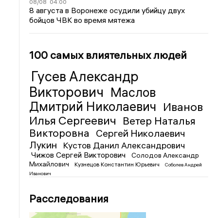
08/08
04:00
8 августа в Воронеже осудили убийцу двух
бойцов ЧВК во время мятежа
100 самых влиятельных людей
Гусев Александр
Викторович
Маслов
Дмитрий Николаевич
Иванов
Илья Сергеевич
Ветер Наталья
Викторовна
Сергей Николаевич
Лукин
Кустов Данил Александрович
Чижов Сергей Викторович
Солодов Александр
Михайлович
Кузнецов Константин Юрьевич
Соболев Андрей
Иванович
Расследования