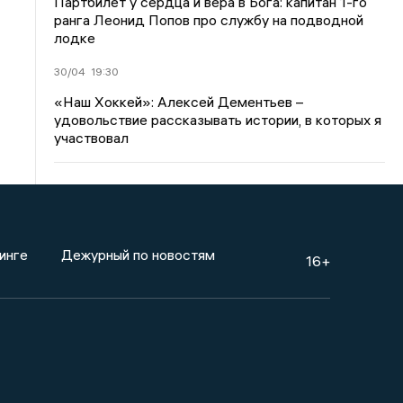
Партбилет у сердца и вера в Бога: капитан 1-го
ранга Леонид Попов про службу на подводной
лодке
30/04
19:30
«Наш Хоккей»: Алексей Дементьев –
удовольствие рассказывать истории, в которых я
участвовал
инге
Дежурный по новостям
16+