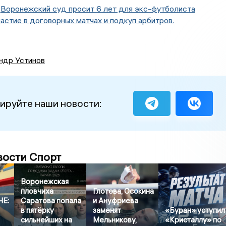
:
Воронежский суд просит 6 лет для экс-футболиста
астие в договорных матчах и подкуп арбитров.
ндр Устинов
ируйте наши новости:
вости Спорт
Воронежская
пловчиха
Глотова, Осокина
ЧЕ:
Саратова попала
и Ануфриева
в пятёрку
заменят
«Буран» уступил
сильнейших на
Мельникову,
«Кристаллу» по