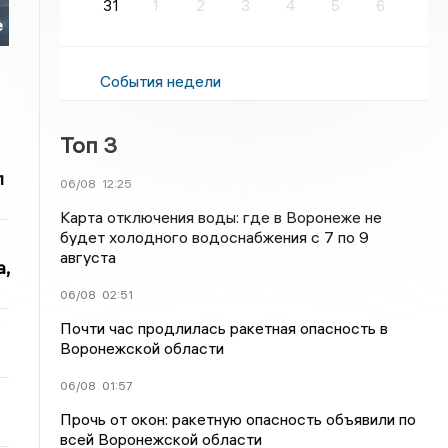
31
1
2
3
4
5
6
е
События недели
Топ 3
л
06/08
12:25
Карта отключения воды: где в Воронеже не
будет холодного водоснабжения с 7 по 9
августа
,
06/08
02:51
Почти час продлилась ракетная опасность в
Воронежской области
06/08
01:57
Прочь от окон: ракетную опасность объявили по
всей Воронежской области