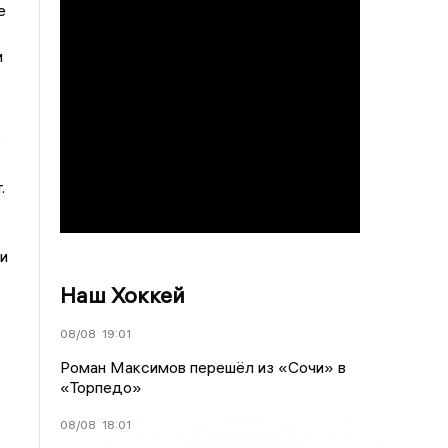
е
и
о
.
и
Наш Хоккей
08/08
19:01
Роман Максимов перешёл из «Сочи» в
«Торпедо»
08/08
18:01