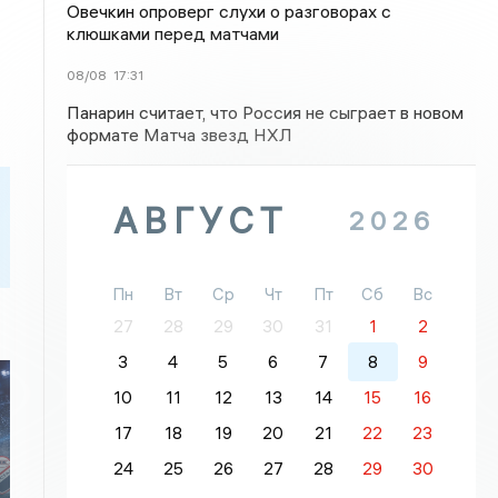
Овечкин опроверг слухи о разговорах с
клюшками перед матчами
08/08
17:31
Панарин считает, что Россия не сыграет в новом
формате Матча звезд НХЛ
АВГУСТ
2026
Пн
Вт
Ср
Чт
Пт
Сб
Вс
27
28
29
30
31
1
2
3
4
5
6
7
8
9
10
11
12
13
14
15
16
17
18
19
20
21
22
23
24
25
26
27
28
29
30