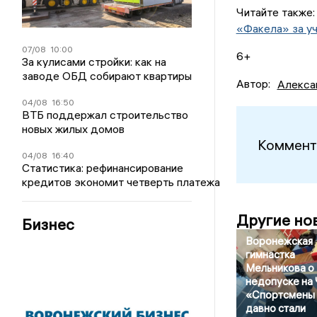
Читайте также
«Факела» за уч
07/08
10:00
6+
За кулисами стройки: как на
заводе ОБД собирают квартиры
Автор:
Алекса
04/08
16:50
ВТБ поддержал строительство
новых жилых домов
Коммент
04/08
16:40
Статистика: рефинансирование
кредитов экономит четверть платежа
Другие но
Бизнес
Воронежская
гимнастка
Мельникова о
недопуске на 
«Спортсмены
давно стали