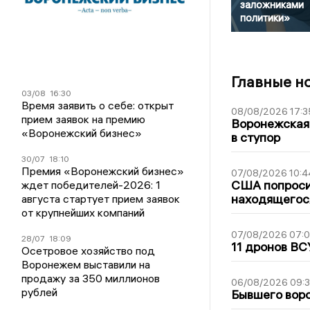
заложниками
политики»
Главные н
03/08
16:30
Время заявить о себе: открыт
08/08/2026 17:3
прием заявок на премию
Воронежская
«Воронежский бизнес»
в ступор
30/07
18:10
Премия «Воронежский бизнес»
07/08/2026 10:4
США попроси
ждет победителей-2026: 1
находящегос
августа стартует прием заявок
от крупнейших компаний
07/08/2026 07:
28/07
18:09
11 дронов ВС
Осетровое хозяйство под
Воронежем выставили на
продажу за 350 миллионов
06/08/2026 09:
рублей
Бывшего воро