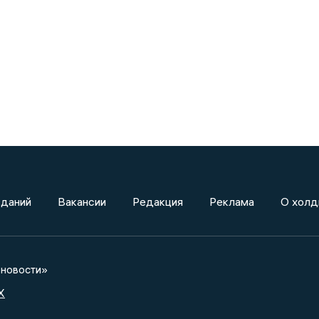
зданий
Вакансии
Редакция
Реклама
О холд
новости»
X