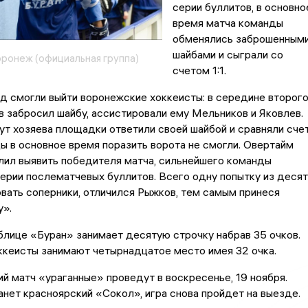
серии буллитов, в основно
время матча команды
обменялись заброшенным
шайбами и сыграли со
оронеж (официальная группа)
счетом 1:1.
 смогли выйти воронежские хоккеисты: в середине второг
 забросил шайбу, ассистировали ему Мельников и Яковлев.
ут хозяева площадки ответили своей шайбой и сравняли счет
 в основное время поразить ворота не смогли. Овертайм
лил выявить победителя матча, сильнейшего команды
ерии послематчевых буллитов. Всего одну попытку из десят
вать соперники, отличился Рыжков, тем самым принеся
у».
блице «Буран» занимает десятую строчку набрав 35 очков.
ккеисты занимают четырнадцатое место имея 32 очка.
 матч «ураганные» проведут в воскресенье, 19 ноября.
нет красноярский «Сокол», игра снова пройдет на выезде.