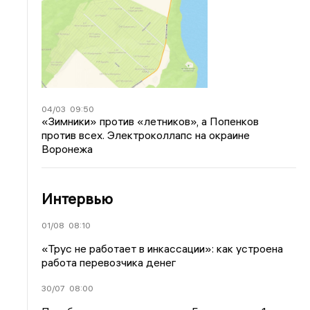
04/03
09:50
«Зимники» против «летников», а Попенков
против всех. Электроколлапс на окраине
Воронежа
Интервью
01/08
08:10
«Трус не работает в инкассации»: как устроена
работа перевозчика денег
30/07
08:00