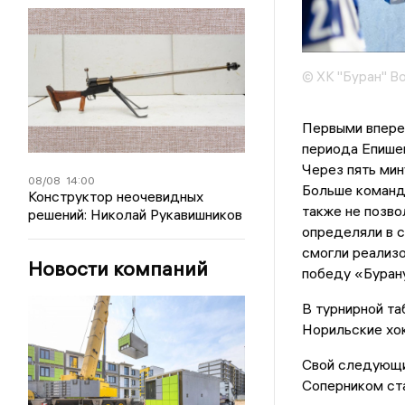
© ХК "Буран" В
Первыми вперед
периода Епишев
Через пять мин
08/08
14:00
Больше команды
Конструктор неочевидных
также не позво
решений: Николай Рукавишников
определяли в с
смогли реализо
Новости компаний
победу «Буран
В турнирной та
Норильские хо
Свой следующий
Соперником ста