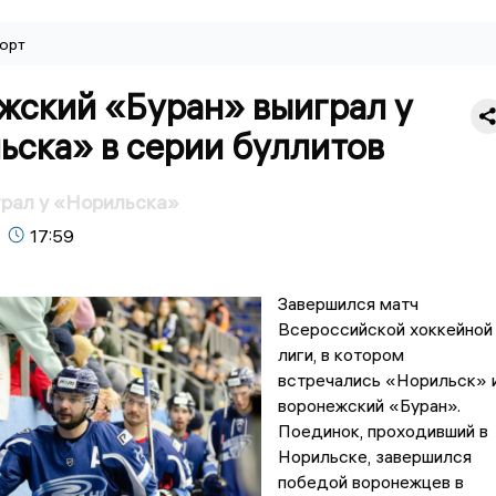
орт
жский «Буран» выиграл у
ьска» в серии буллитов
рал у «Норильска»
17:59
Завершился матч
Всероссийской хоккейной
лиги, в котором
встречались «Норильск» 
воронежский «Буран».
Поединок, проходивший в
Норильске, завершился
победой воронежцев в