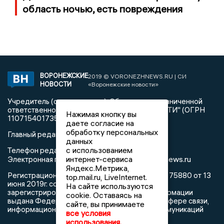
область ночью, есть повреждения
ВОРОНЕЖСКИЕ
2019 © VORONEZHNEWS.RU | СИ
НОВОСТИ
«Воронежские новости»
Учредитель (соучредители): Общество с ограниченной
ответственностью "РЕГИОНАЛЬНЫЕ НОВОСТИ" (ОГРН
Нажимая кнопку вы
1107154017354)
даете согласие на
обработку персональных
Главный редактор: Пирогов А.А.
данных
с использованием
Телефон редакции: +7 (473) 262 77 92
интернет-сервиса
info@voronezhnews.ru
Электронная почта редакции:
Яндекс.Метрика,
Регистрационный номер: серия Эл № ФС 77 - 75880 от 13
top.mail.ru, LiveInternet.
июня 2019г. согласно выписке из реестра
На сайте используются
зарегистрированных средств массовой информации
cookie. Оставаясь на
выдана Федеральной службой по надзору в сфере связи,
сайте, вы принимаете
информационных технологий и массовых коммуникаций
все условия
использования.