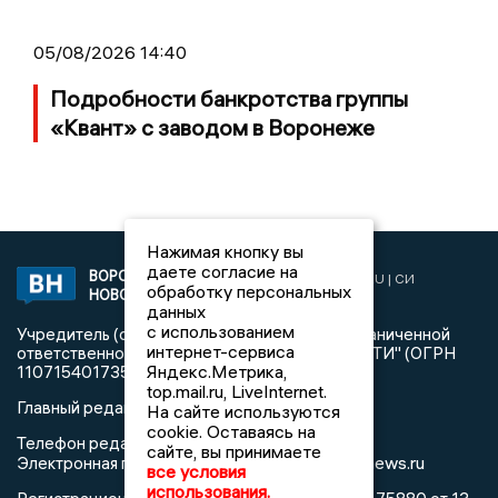
05/08/2026 14:40
Подробности банкротства группы
«Квант» с заводом в Воронеже
Нажимая кнопку вы
даете согласие на
ВОРОНЕЖСКИЕ
2019 © VORONEZHNEWS.RU | СИ
обработку персональных
НОВОСТИ
«Воронежские новости»
данных
с использованием
Учредитель (соучредители): Общество с ограниченной
интернет-сервиса
ответственностью "РЕГИОНАЛЬНЫЕ НОВОСТИ" (ОГРН
Яндекс.Метрика,
1107154017354)
top.mail.ru, LiveInternet.
Главный редактор: Пирогов А.А.
На сайте используются
cookie. Оставаясь на
Телефон редакции: +7 (473) 262 77 92
сайте, вы принимаете
info@voronezhnews.ru
Электронная почта редакции:
все условия
использования.