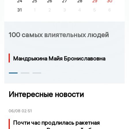
24
25
26
27
28
29
30
31
1
2
3
4
5
6
100 самых влиятельных людей
Мандрыкина Майя Брониславовна
Интересные новости
06/08
02:51
Почти час продлилась ракетная