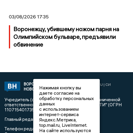
03/08/2026 17:35
Воронежцу, убившему ножом парня на
Олимпийском бульваре, предъявили
обвинение
ВОРОНЕЖСКИЕ
2019 © VORONEZHNEWS.RU | СИ
Нажимая кнопку вы
НОВОСТИ
«Воронежские новости»
даете согласие на
обработку персональных
Учредитель (соучредители): Общество с ограниченной
данных
ответственностью "РЕГИОНАЛЬНЫЕ НОВОСТИ" (ОГРН
с использованием
1107154017354)
интернет-сервиса
Главный редактор: Пирогов А.А.
Яндекс.Метрика,
top.mail.ru, LiveInternet.
Телефон редакции: +7 (473) 262 77 92
На сайте используются