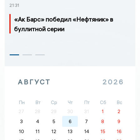
21:31
«Ак Барс» победил «Нефтяник» в
буллитной серии
АВГУСТ
2026
Пн
Вт
Ср
Чт
Пт
Сб
Вс
27
28
29
30
31
1
2
3
4
5
6
7
8
9
10
11
12
13
14
15
16