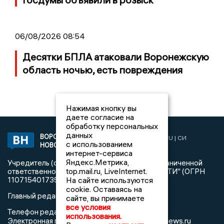
06/08/2026 08:54
Десятки БПЛА атаковали Воронежскую
область ночью, есть повреждения
Нажимая кнопку вы
даете согласие на
обработку персональных
данных
ВОРОНЕЖСКИЕ
2019 © VORONEZHNEWS.RU | СИ
с использованием
НОВОСТИ
«Воронежские новости»
интернет-сервиса
Яндекс.Метрика,
Учредитель (соучредители): Общество с ограниченной
top.mail.ru, LiveInternet.
ответственностью "РЕГИОНАЛЬНЫЕ НОВОСТИ" (ОГРН
На сайте используются
1107154017354)
cookie. Оставаясь на
Главный редактор: Пирогов А.А.
сайте, вы принимаете
все условия
Телефон редакции: +7 (473) 262 77 92
использования.
info@voronezhnews.ru
Электронная почта редакции: