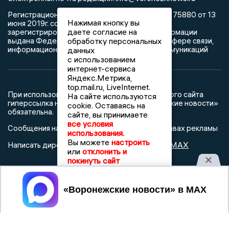
Регистрационный номер: серия Эл № ФС 77 - 75880 от 13
Нажимая кнопку вы
июня 2019г. согласно выписке из реестра
даете согласие на
зарегистрированных средств массовой информации
выдана Федеральной службой по надзору в сфере связи,
обработку персональных
информационных технологий и массовых коммуникаций
данных
с использованием
интернет-сервиса
Яндекс.Метрика,
top.mail.ru, LiveInternet.
При использовании любого материала с данного сайта
На сайте используются
гиперссылка на Сетевое издание «Воронежские новости»
cookie. Оставаясь на
обязательна.
сайте, вы принимаете
все условия
Сообщения на сером фоне размещены на правах рекламы
использования.
Вы можете
настроить
@mazov
MAX
Написать директору в телеграм
или
или
отклонить и
покинуть сайт
О холдинге
Вакансии
Реклама
Принять
Дежурный по новостям
16+