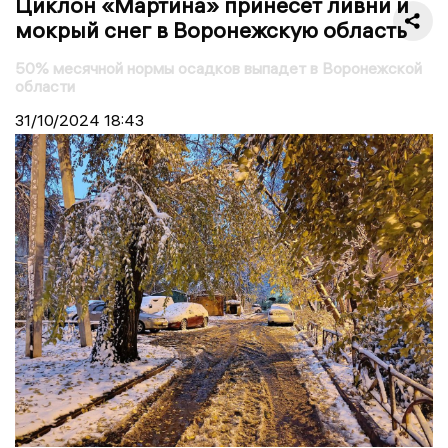
Циклон «Мартина» принесет ливни и
мокрый снег в Воронежскую область
50% месячной нормы осадков выпадет в Воронежской
области
31/10/2024
18:43