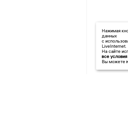
Нажимая кно
данных
с использов
LiveInternet.
На сайте ис
все условия
Вы можете