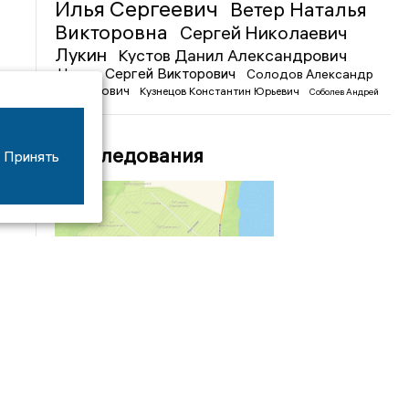
Илья Сергеевич
Ветер Наталья
Викторовна
Сергей Николаевич
Лукин
Кустов Данил Александрович
Чижов Сергей Викторович
Солодов Александр
Михайлович
Кузнецов Константин Юрьевич
Соболев Андрей
Иванович
Расследования
Принять
04/03
09:50
«Зимники» против «летников», а Попенков
против всех. Электроколлапс на окраине
Воронежа