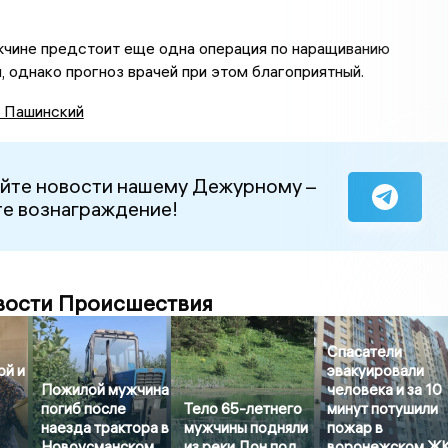
чине предстоит еще одна операция по наращиванию
, однако прогноз врачей при этом благоприятный.
 Пашинский
йте новости нашему Дежурному –
е вознаграждение!
вости Происшествия
Спасатели
ой и
эвакуировали
Пожилой мужчина
человека и за 10
погиб после
Тело 65-летнего
минут потушили
наезда трактора в
мужчины подняли
пожар в
Новоусманском
из реки Дон под
воронежском Ж