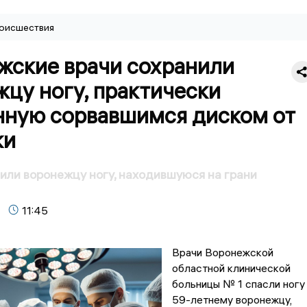
оисшествия
жские врачи сохранили
цу ногу, практически
нную сорвавшимся диском от
ки
или воронежцу ногу, находившуюся на грани
11:45
Врачи Воронежской
областной клинической
больницы № 1 спасли ногу
59-летнему воронежцу,