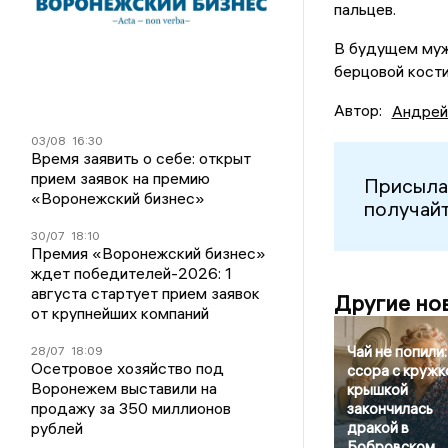
пальцев.
В будущем муж
берцовой кости
Автор:
Андрей
03/08
16:30
Время заявить о себе: открыт
прием заявок на премию
Присыла
«Воронежский бизнес»
получайт
30/07
18:10
Премия «Воронежский бизнес»
ждет победителей-2026: 1
августа стартует прием заявок
Другие но
от крупнейших компаний
Чай не попили:
28/07
18:09
Осетровое хозяйство под
ссора с кружк
Воронежем выставили на
крышкой
продажу за 350 миллионов
закончилась
рублей
дракой в
Бобровском