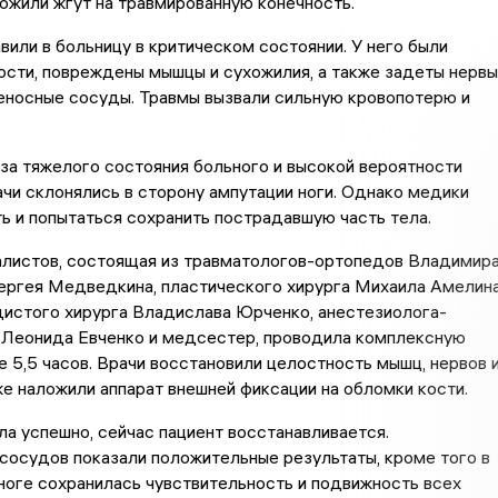
ожили жгут на травмированную конечность.
или в больницу в критическом состоянии. У него были
сти, повреждены мышцы и сухожилия, а также задеты нервы
еносные сосуды. Травмы вызвали сильную кровопотерю и
за тяжелого состояния больного и высокой вероятности
чи склонялись в сторону ампутации ноги. Однако медики
ь и попытаться сохранить пострадавшую часть тела.
алистов, состоящая из травматологов-ортопедов Владимир
ергея Медведкина, пластического хирурга Михаила Амелина
истого хирурга Владислава Юрченко, анестезиолога-
 Леонида Евченко и медсестер, проводила комплексную
 5,5 часов. Врачи восстановили целостность мышц, нервов 
же наложили аппарат внешней фиксации на обломки кости.
а успешно, сейчас пациент восстанавливается.
осудов показали положительные результаты, кроме того в
оге сохранилась чувствительность и подвижность всех