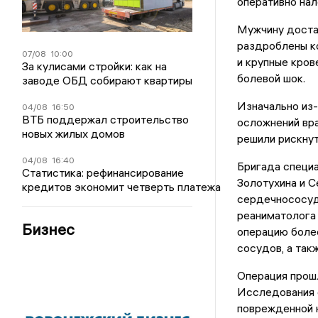
оперативно нал
Мужчину достав
раздроблены ко
07/08
10:00
и крупные кров
За кулисами стройки: как на
болевой шок.
заводе ОБД собирают квартиры
Изначально из-
04/08
16:50
ВТБ поддержал строительство
осложнений вра
новых жилых домов
решили рискнут
04/08
16:40
Бригада специ
Статистика: рефинансирование
Золотухина и С
кредитов экономит четверть платежа
сердечнососуд
реаниматолога
Бизнес
операцию более
сосудов, а так
Операция прошл
Исследования с
поврежденной н