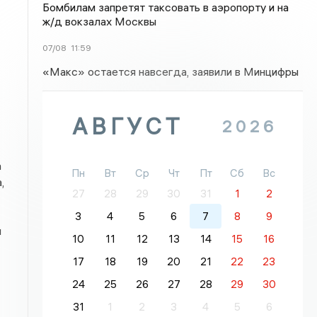
Бомбилам запретят таксовать в аэропорту и на
ж/д вокзалах Москвы
07/08
11:59
«Макс» остается навсегда, заявили в Минцифры
АВГУСТ
2026
а
Пн
Вт
Ср
Чт
Пт
Сб
Вс
,
27
28
29
30
31
1
2
3
4
5
6
7
8
9
и
10
11
12
13
14
15
16
17
18
19
20
21
22
23
24
25
26
27
28
29
30
31
1
2
3
4
5
6