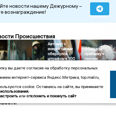
йте новости нашему Дежурному –
е вознаграждение!
вости Происшествия
Автомат с
энергетиками
Обещали
обернулся
прибавку к
штрафом в 100
пенсии:
ДТП
Вечерний пожар
тысяч рублей для
пенсионерка из
пку вы даете согласие на обработку персональных
ет
напугал жильцов
предпринимателя
Воронежа отдал
девятиэтажки в
в Воронежской
мошенникам 43
анием интернет-сервиса Яндекс.Метрика, top.mail.ru,
Воронеже
области
тысячи
пользуются cookie. Оставаясь на сайте, вы принимаете
 использования.
настроить
или
отклонить и покинуть сайт
овости
4