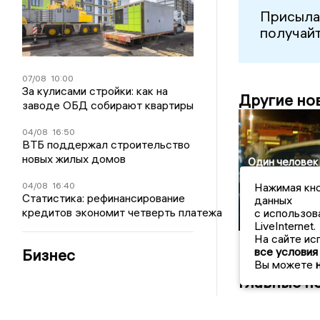
Присыла
получайт
07/08
10:00
За кулисами стройки: как на
Другие но
заводе ОБД собирают квартиры
04/08
16:50
ВТБ поддержал строительство
новых жилых домов
Один человек
пострадал в 
04/08
16:40
Нажимая кно
на улице 20 л
Статистика: рефинансирование
данных
Октября в
кредитов экономит четверть платежа
с использов
Воронеже
LiveInternet.
На сайте ис
все условия
Бизнес
Вы можете
Главные н
07/08/2026 10:4