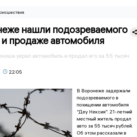
оисшествия
неже нашли подозреваемого
 и продаже автомобиля
ноша украл автомобиль и продал его за 55 тысяч
22:05
В Воронеже задержали
подозреваемого в
похищении автомобиля
"Деу Нексия". 21-летний
местный житель продал
авто за 55 тысяч рублей.
Об этом рассказали в