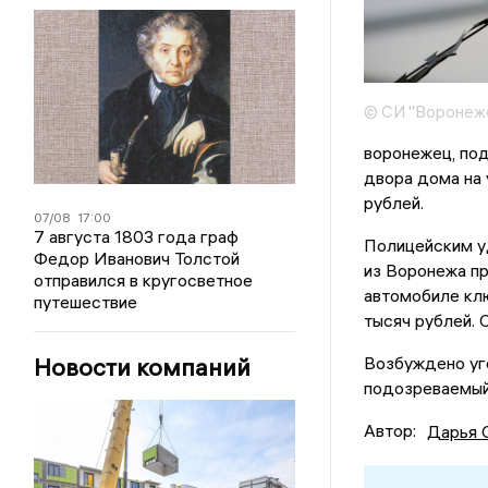
© СИ "Воронежс
воронежец, под
двора дома на
рублей.
07/08
17:00
7 августа 1803 года граф
Полицейским у
Федор Иванович Толстой
из Воронежа пр
отправился в кругосветное
автомобиле клю
путешествие
тысяч рублей. 
Новости компаний
Возбуждено уго
подозреваемый
Автор:
Дарья 