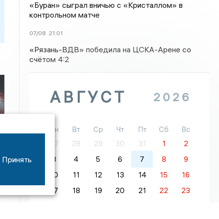
«Буран» сыграл вничью с «Кристаллом» в
контрольном матче
07/08
21:01
«Рязань-ВДВ» победила на ЦСКА-Арене со
счётом 4:2
АВГУСТ
2026
Пн
Вт
Ср
Чт
Пт
Сб
Вс
а
27
28
29
30
31
1
2
Принять
3
4
5
6
7
8
9
10
11
12
13
14
15
16
17
18
19
20
21
22
23
24
25
26
27
28
29
30