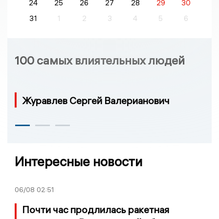
24
25
26
27
28
29
30
31
1
2
3
4
5
6
100 самых влиятельных людей
Журавлев Сергей Валерианович
Интересные новости
06/08
02:51
Почти час продлилась ракетная