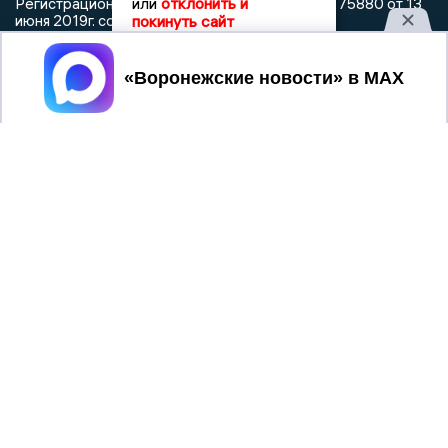
или
отклонить и
Регистрационный номер: серия Эл № ФС 77 - 75880 от 13
покинуть сайт
июня 2019г. согласно выписке из реестра
зарегистрированных средств массовой информации
выдана Федеральной службой по надзору в сфере связи,
Принять
информационных технологий и массовых коммуникаций
При использовании любого материала с данного сайта
гиперссылка на Сетевое издание «Воронежские новости»
обязательна.
Сообщения на сером фоне размещены на правах рекламы
@mazov
MAX
Написать директору в телеграм
или
О холдинге
Вакансии
Реклама
Дежурный по новостям
16+