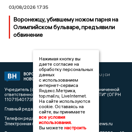
03/08/2026 17:35
Воронежцу, убившему ножом парня на
Олимпийском бульваре, предъявили
обвинение
Нажимая кнопку вы
даете согласие на
обработку персональных
данных
ВОРОНЕЖСКИЕ
2019 © VORONEZHNEWS.RU | СИ
НОВОСТИ
с использованием
«Воронежские новости»
интернет-сервиса
Учредитель (соучредители): Общество с ограниченной
Яндекс.Метрика,
ответственностью "РЕГИОНАЛЬНЫЕ НОВОСТИ" (ОГРН
top.mail.ru, LiveInternet.
1107154017354)
На сайте используются
cookie. Оставаясь на
Главный редактор: Пирогов А.А.
сайте, вы принимаете
все условия
Телефон редакции: +7 (473) 262 77 92
использования.
info@voronezhnews.ru
Электронная почта редакции:
Вы можете
настроить