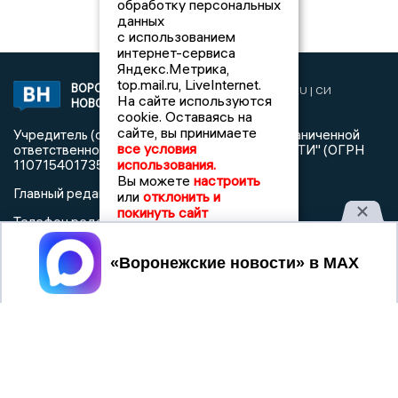
обработку персональных
данных
с использованием
интернет-сервиса
Яндекс.Метрика,
top.mail.ru, LiveInternet.
ВОРОНЕЖСКИЕ
2019 © VORONEZHNEWS.RU | СИ
На сайте используются
НОВОСТИ
«Воронежские новости»
cookie. Оставаясь на
сайте, вы принимаете
Учредитель (соучредители): Общество с ограниченной
все условия
ответственностью "РЕГИОНАЛЬНЫЕ НОВОСТИ" (ОГРН
использования.
1107154017354)
Вы можете
настроить
Главный редактор: Пирогов А.А.
или
отклонить и
покинуть сайт
Телефон редакции: +7 (473) 262 77 92
info@voronezhnews.ru
Электронная почта редакции:
Принять
Регистрационный номер: серия Эл № ФС 77 - 75880 от 13
июня 2019г. согласно выписке из реестра
зарегистрированных средств массовой информации
выдана Федеральной службой по надзору в сфере связи,
информационных технологий и массовых коммуникаций