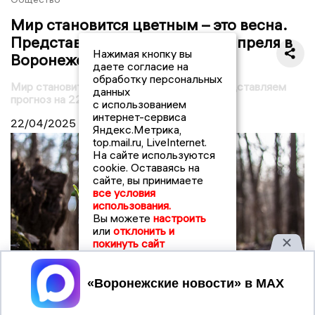
Мир становится цветным – это весна.
Представляем прогноз на 22 апреля в
Нажимая кнопку вы
Воронеже
даете согласие на
обработку персональных
Мир становится цветным – это весна. Представляем
данных
прогноз на 22 апреля в Воронеже
с использованием
интернет-сервиса
22/04/2025
07:30
Яндекс.Метрика,
top.mail.ru, LiveInternet.
На сайте используются
cookie. Оставаясь на
сайте, вы принимаете
все условия
использования.
Вы можете
настроить
или
отклонить и
покинуть сайт
Принять