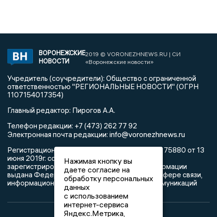
ВОРОНЕЖСКИЕ
2019 © VORONEZHNEWS.RU | СИ
НОВОСТИ
«Воронежские новости»
Учредитель (соучредители): Общество с ограниченной
ответственностью "РЕГИОНАЛЬНЫЕ НОВОСТИ" (ОГРН
1107154017354)
Главный редактор: Пирогов А.А.
Телефон редакции: +7 (473) 262 77 92
info@voronezhnews.ru
Электронная почта редакции:
Регистрационный номер: серия Эл № ФС 77 - 75880 от 13
июня 2019г. согласно выписке из реестра
Нажимая кнопку вы
зарегистрированных средств массовой информации
даете согласие на
выдана Федеральной службой по надзору в сфере связи,
обработку персональных
информационных технологий и массовых коммуникаций
данных
с использованием
интернет-сервиса
Яндекс.Метрика,