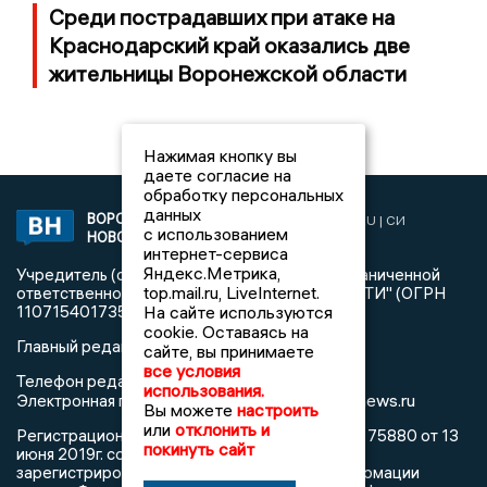
Среди пострадавших при атаке на
Краснодарский край оказались две
жительницы Воронежской области
Нажимая кнопку вы
даете согласие на
обработку персональных
данных
ВОРОНЕЖСКИЕ
2019 © VORONEZHNEWS.RU | СИ
с использованием
НОВОСТИ
«Воронежские новости»
интернет-сервиса
Яндекс.Метрика,
Учредитель (соучредители): Общество с ограниченной
top.mail.ru, LiveInternet.
ответственностью "РЕГИОНАЛЬНЫЕ НОВОСТИ" (ОГРН
На сайте используются
1107154017354)
cookie. Оставаясь на
Главный редактор: Пирогов А.А.
сайте, вы принимаете
все условия
Телефон редакции: +7 (473) 262 77 92
использования.
info@voronezhnews.ru
Электронная почта редакции:
Вы можете
настроить
или
отклонить и
Регистрационный номер: серия Эл № ФС 77 - 75880 от 13
покинуть сайт
июня 2019г. согласно выписке из реестра
зарегистрированных средств массовой информации