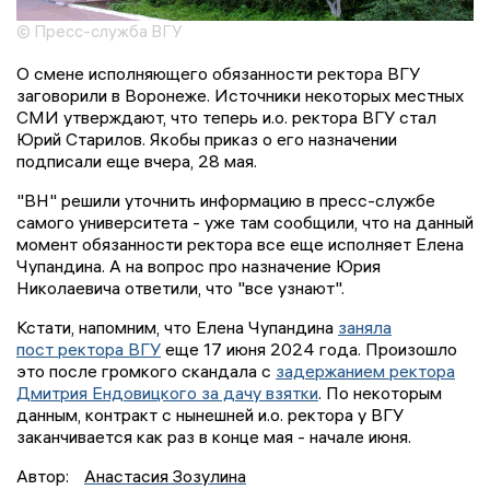
© Пресс-служба ВГУ
О смене исполняющего обязанности ректора ВГУ
заговорили в Воронеже. Источники некоторых местных
СМИ утверждают, что теперь и.о. ректора ВГУ стал
Юрий Старилов. Якобы приказ о его назначении
подписали еще вчера, 28 мая.
"ВН" решили уточнить информацию в пресс-службе
самого университета - уже там сообщили, что на данный
момент обязанности ректора все еще исполняет Елена
Чупандина. А на вопрос про назначение Юрия
Николаевича ответили, что "все узнают".
Кстати, напомним, что Елена Чупандина
заняла
пост ректора ВГУ
еще 17 июня 2024 года. Произошло
это после громкого скандала с
задержанием ректора
Дмитрия Ендовицкого за дачу взятки
. По некоторым
данным, контракт с нынешней и.о. ректора у ВГУ
заканчивается как раз в конце мая - начале июня.
Автор:
Анастасия Зозулина