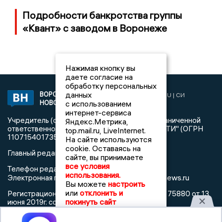
Подробности банкротства группы
«Квант» с заводом в Воронеже
Нажимая кнопку вы
даете согласие на
обработку персональных
данных
ВОРОНЕЖСКИЕ
2019 © VORONEZHNEWS.RU | СИ
НОВОСТИ
с использованием
«Воронежские новости»
интернет-сервиса
Учредитель (соучредители): Общество с ограниченной
Яндекс.Метрика,
ответственностью "РЕГИОНАЛЬНЫЕ НОВОСТИ" (ОГРН
top.mail.ru, LiveInternet.
1107154017354)
На сайте используются
cookie. Оставаясь на
Главный редактор: Пирогов А.А.
сайте, вы принимаете
все условия
Телефон редакции: +7 (473) 262 77 92
использования.
info@voronezhnews.ru
Электронная почта редакции:
Вы можете
настроить
или
отклонить и
Регистрационный номер: серия Эл № ФС 77 - 75880 от 13
покинуть сайт
июня 2019г. согласно выписке из реестра
зарегистрированных средств массовой информации
выдана Федеральной службой по надзору в сфере связи,