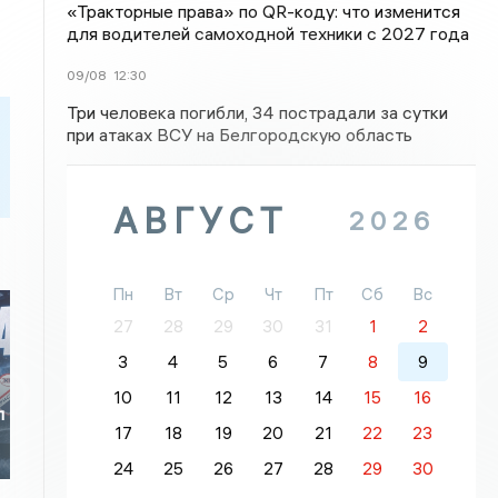
«Тракторные права» по QR-коду: что изменится
для водителей самоходной техники с 2027 года
09/08
12:30
Три человека погибли, 34 пострадали за сутки
при атаках ВСУ на Белгородскую область
АВГУСТ
2026
Пн
Вт
Ср
Чт
Пт
Сб
Вс
27
28
29
30
31
1
2
3
4
5
6
7
8
9
10
11
12
13
14
15
16
л
17
18
19
20
21
22
23
24
25
26
27
28
29
30