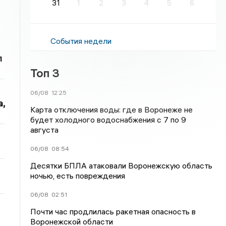
31
1
2
3
4
5
6
События недели
л
Топ 3
06/08
12:25
,
Карта отключения воды: где в Воронеже не
будет холодного водоснабжения с 7 по 9
августа
06/08
08:54
Десятки БПЛА атаковали Воронежскую область
ночью, есть повреждения
06/08
02:51
Почти час продлилась ракетная опасность в
Воронежской области