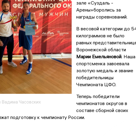
зале «Суздаль -
Арены»боролись за
награды соревнований.
В весовой категории до 5
килограммов не было
равных представительниц
Воронежской области
Марии Емельяновой
. Наша
спортсменка завоевала
золотую медаль и звание
победительницы
Чемпионата ЦФО.
Теперь победители
и Вадима Часовских
чемпионатов округов в
составе сборной своих
жат подготовку к чемпионату России.