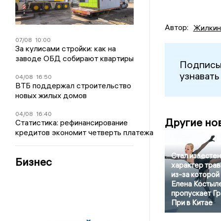
Автор:
Жилкин
07/08
10:00
За кулисами стройки: как на
заводе ОБД собирают квартиры
Подписы
узнавать
04/08
16:50
ВТБ поддержал строительство
новых жилых домов
04/08
16:40
Другие но
Статистика: рефинансирование
кредитов экономит четверть платежа
Стал известен
Бизнес
характер трав
из-за которой
Елена Костыл
пропускает Гр
При в Китае