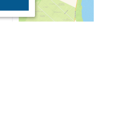
04/03
09:50
«Зимники» против «летников», а Попенков
против всех. Электроколлапс на окраине
Воронежа
Интервью
01/08
08:10
«Трус не работает в инкассации»: как устроена
работа перевозчика денег
30/07
08:00