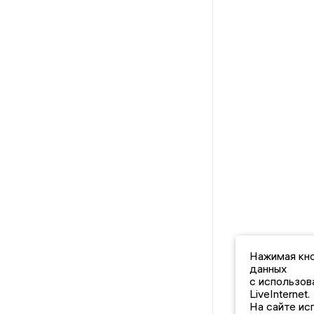
Нажимая кно
данных
с использов
LiveInternet.
На сайте ис