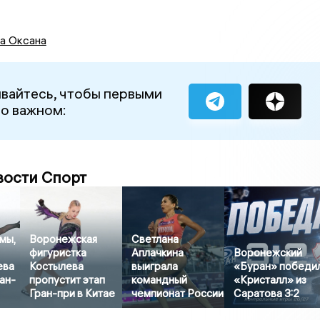
а Оксана
вайтесь, чтобы первыми
 о важном:
вости Спорт
мы,
Воронежская
Светлана
фигуристка
Аплачкина
Воронежский
ева
Костылева
выиграла
«Буран» победи
ан-
пропустит этап
командный
«Кристалл» из
Гран-при в Китае
чемпионат России
Саратова 3:2