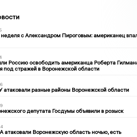
овости
5
 неделя с Александром Пироговым: американец впа
4
ли Россию освободить американца Роберта Гилмана
я под стражей в Воронежской области
06
У атаковали разные районы Воронежской области
39
нежского депутата Госдумы объявили в розыск
54
 атаковали Воронежскую область ночью, есть