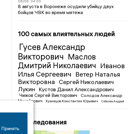
08/08
04:00
8 августа в Воронеже осудили убийцу двух
бойцов ЧВК во время мятежа
100 самых влиятельных людей
Гусев Александр
Викторович
Маслов
Дмитрий Николаевич
Иванов
Илья Сергеевич
Ветер Наталья
Викторовна
Сергей Николаевич
Лукин
Кустов Данил Александрович
Чижов Сергей Викторович
Солодов Александр
Михайлович
Кузнецов Константин Юрьевич
Соболев Андрей
Иванович
Расследования
Принять