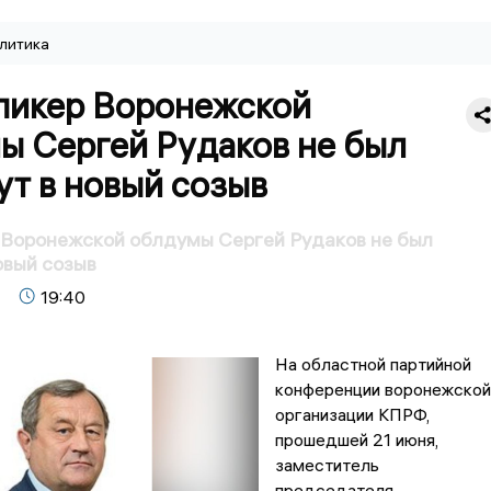
литика
пикер Воронежской
ы Сергей Рудаков не был
т в новый созыв
 Воронежской облдумы Сергей Рудаков не был
овый созыв
19:40
На областной партийной
конференции воронежской
организации КПРФ,
прошедшей 21 июня,
заместитель
председателя