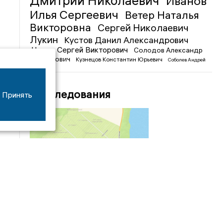
Дмитрий Николаевич
Иванов
Илья Сергеевич
Ветер Наталья
Викторовна
Сергей Николаевич
Лукин
Кустов Данил Александрович
Чижов Сергей Викторович
Солодов Александр
Михайлович
Кузнецов Константин Юрьевич
Соболев Андрей
Иванович
Расследования
Принять
04/03
09:50
«Зимники» против «летников», а Попенков
против всех. Электроколлапс на окраине
Воронежа