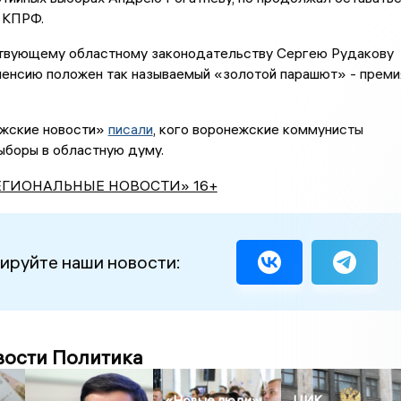
 КПРФ.
твующему областному законодательству Сергею Рудакову
пенсию положен так называемый «золотой парашют» - преми
жские новости»
писали
, кого воронежские коммунисты
ыборы в областную думу.
ЕГИОНАЛЬНЫЕ НОВОСТИ» 16+
ируйте наши новости:
вости Политика
«Новые люди»
ЦИК