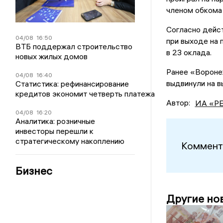
членом обкома
Согласно дейс
04/08
16:50
при выходе на 
ВТБ поддержал строительство
в 23 оклада.
новых жилых домов
Ранее «Вороне
04/08
16:40
выдвинули на в
Статистика: рефинансирование
кредитов экономит четверть платежа
Автор:
ИА «Р
04/08
16:20
Аналитика: розничные
инвесторы перешли к
стратегическому накоплению
Коммент
Бизнес
Другие но