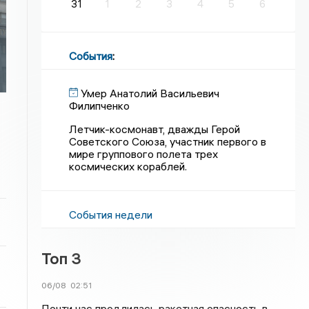
31
1
2
3
4
5
6
События
:
Умер Анатолий Васильевич
Филипченко
Летчик-космонавт, дважды Герой
Советского Союза, участник первого в
мире группового полета трех
космических кораблей.
События недели
Топ 3
06/08
02:51
Почти час продлилась ракетная опасность в