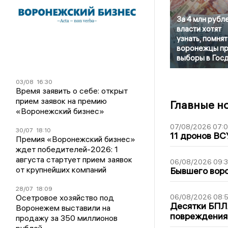
За 4 млн рубл
власти хотят
узнать, помнят
воронежцы п
выборы в Гос
03/08
16:30
Время заявить о себе: открыт
прием заявок на премию
Главные н
«Воронежский бизнес»
07/08/2026 07:
30/07
18:10
11 дронов ВС
Премия «Воронежский бизнес»
ждет победителей-2026: 1
августа стартует прием заявок
06/08/2026 09:
от крупнейших компаний
Бывшего воро
28/07
18:09
Осетровое хозяйство под
06/08/2026 08:
Десятки БПЛА
Воронежем выставили на
повреждения
продажу за 350 миллионов
рублей