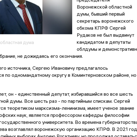
Воронежской областной
думы, бывший первый
секретарь воронежского
обкома КПРФ Сергей
Рудаков не был выдвинут
кандидатом в депутаты
областная дума
облдумы и демонстратив
брание, не дожидаясь его окончания.
его источника, Сергею Ивановичу предлагалось
я по одномандатному округу в Коминтерновском районе, но
лет, он - единственный депутат, избиравшийся во все шесть
ной думы. Все шесть раз - по партийным спискам. Сергей
ся теоретиком марксизма-ленинизма, имеет ученое звание
офских наук, является профессором кафедры философии
государственного университета. Во времена губернаторств
ева возглавлял воронежскую организацию КПРФ. В 2021 го
ртийных выборах Андрею Рогатневу, но продолжал оставать