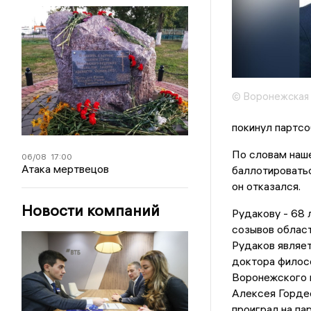
© Воронежская 
покинул партсо
По словам наш
06/08
17:00
Атака мертвецов
баллотироватьс
он отказался.
Новости компаний
Рудакову - 68 
созывов област
Рудаков являет
доктора филос
Воронежского 
Алексея Горде
проиграл на па