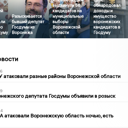
выдвинули 56
обнародовал
ей
кандидатов на
доходы и
Разыскивается
муниципальные
имущество
 ли
бывший депутат
выборы
воронежских
ро
Госдумы из
Воронежской
кандидатов в
думу
Воронежа
области
Госдуму
овости
06
У атаковали разные районы Воронежской области
39
нежского депутата Госдумы объявили в розыск
54
 атаковали Воронежскую область ночью, есть