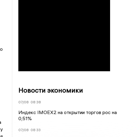
но
Новости экономики
07/08
08:38
Индекс IMOEX2 на открытии торгов рос на
0,51%
а
ду
07/08
08:33
ся