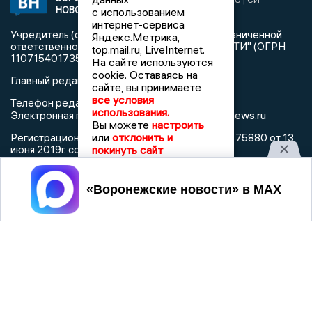
НОВОСТИ
с использованием
«Воронежские новости»
интернет-сервиса
Учредитель (соучредители): Общество с ограниченной
Яндекс.Метрика,
ответственностью "РЕГИОНАЛЬНЫЕ НОВОСТИ" (ОГРН
top.mail.ru, LiveInternet.
1107154017354)
На сайте используются
cookie. Оставаясь на
Главный редактор: Пирогов А.А.
сайте, вы принимаете
все условия
Телефон редакции: +7 (473) 262 77 92
использования.
info@voronezhnews.ru
Электронная почта редакции:
Вы можете
настроить
или
отклонить и
Регистрационный номер: серия Эл № ФС 77 - 75880 от 13
июня 2019г. согласно выписке из реестра
покинуть сайт
зарегистрированных средств массовой информации
выдана Федеральной службой по надзору в сфере связи,
Принять
информационных технологий и массовых коммуникаций
При использовании любого материала с данного сайта
гиперссылка на Сетевое издание «Воронежские новости»
обязательна.
Сообщения на сером фоне размещены на правах рекламы