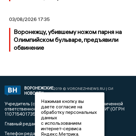
03/08/2026 17:35
Воронежцу, убившему ножом парня на
Олимпийском бульваре, предъявили
обвинение
ВОРОНЕЖСКИЕ
2019 © VORONEZHNEWS.RU | СИ
НОВОСТИ
«Воронежские новости»
Нажимая кнопку вы
Учредитель (соучредители): Общество с ограниченной
даете согласие на
ответственностью "РЕГИОНАЛЬНЫЕ НОВОСТИ" (ОГРН
обработку персональных
1107154017354)
данных
с использованием
Главный редактор: Пирогов А.А.
интернет-сервиса
Телефон редакции: +7 (473) 262 77 92
Яндекс.Метрика,