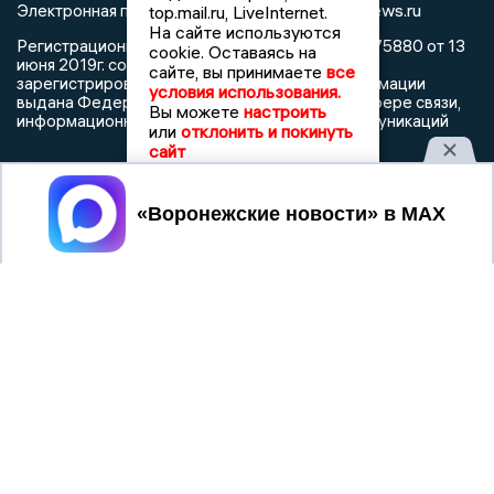
info@voronezhnews.ru
Электронная почта редакции:
top.mail.ru, LiveInternet.
На сайте используются
Регистрационный номер: серия Эл № ФС 77 - 75880 от 13
cookie. Оставаясь на
июня 2019г. согласно выписке из реестра
сайте, вы принимаете
все
зарегистрированных средств массовой информации
условия использования.
выдана Федеральной службой по надзору в сфере связи,
Вы можете
настроить
информационных технологий и массовых коммуникаций
или
отклонить и покинуть
сайт
Принять
При использовании любого материала с данного сайта
гиперссылка на Сетевое издание «Воронежские новости»
обязательна.
Сообщения на сером фоне размещены на правах рекламы
@mazov
MAX
Написать директору в телеграм
или
О холдинге
Вакансии
Реклама
Дежурный по новостям