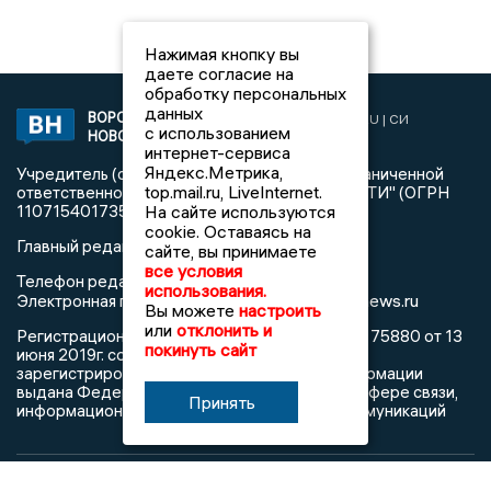
Нажимая кнопку вы
даете согласие на
обработку персональных
данных
ВОРОНЕЖСКИЕ
2019 © VORONEZHNEWS.RU | СИ
с использованием
НОВОСТИ
«Воронежские новости»
интернет-сервиса
Яндекс.Метрика,
Учредитель (соучредители): Общество с ограниченной
top.mail.ru, LiveInternet.
ответственностью "РЕГИОНАЛЬНЫЕ НОВОСТИ" (ОГРН
На сайте используются
1107154017354)
cookie. Оставаясь на
Главный редактор: Пирогов А.А.
сайте, вы принимаете
все условия
Телефон редакции: +7 (473) 262 77 92
использования.
info@voronezhnews.ru
Электронная почта редакции:
Вы можете
настроить
или
отклонить и
Регистрационный номер: серия Эл № ФС 77 - 75880 от 13
покинуть сайт
июня 2019г. согласно выписке из реестра
зарегистрированных средств массовой информации
выдана Федеральной службой по надзору в сфере связи,
Принять
информационных технологий и массовых коммуникаций