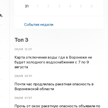
31
1
2
3
4
5
6
,
События недели
Топ 3
06/08
12:25
Карта отключения воды: где в Воронеже не
будет холодного водоснабжения с 7 по 9
августа
06/08
02:51
Почти час продлилась ракетная опасность в
Воронежской области
06/08
01:57
Прочь от окон: ракетную опасность объявили по