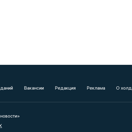
зданий
Вакансии
Редакция
Реклама
О холд
новости»
X