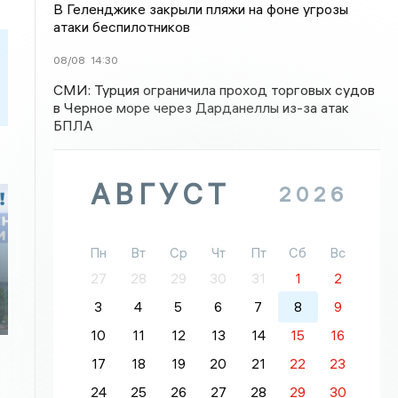
В Геленджике закрыли пляжи на фоне угрозы
атаки беспилотников
08/08
14:30
СМИ: Турция ограничила проход торговых судов
в Черное море через Дарданеллы из-за атак
БПЛА
АВГУСТ
2026
Пн
Вт
Ср
Чт
Пт
Сб
Вс
27
28
29
30
31
1
2
3
4
5
6
7
8
9
10
11
12
13
14
15
16
17
18
19
20
21
22
23
24
25
26
27
28
29
30