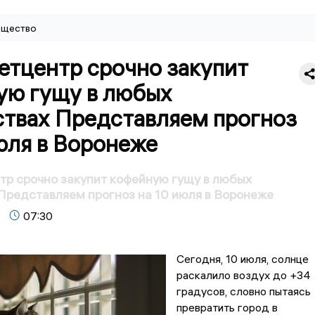
щество
етцентр срочно закупит
ую гущу в любых
ствах Представляем прогноз
юля в Воронеже
р срочно закупит кофейную гущу в любых
Представляем прогноз на 10 июля в Воронеже
07:30
Сегодня, 10 июля, солнце
раскалило воздух до +34
градусов, словно пытаясь
превратить город в