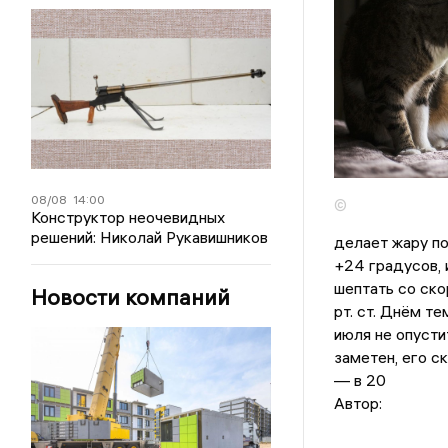
08/08
14:00
©
Конструктор неочевидных
решений: Николай Рукавишников
делает жару по
+24 градусов, 
шептать со ско
Новости компаний
рт. ст. Днём т
июля не опусти
заметен, его с
— в 20
Автор: