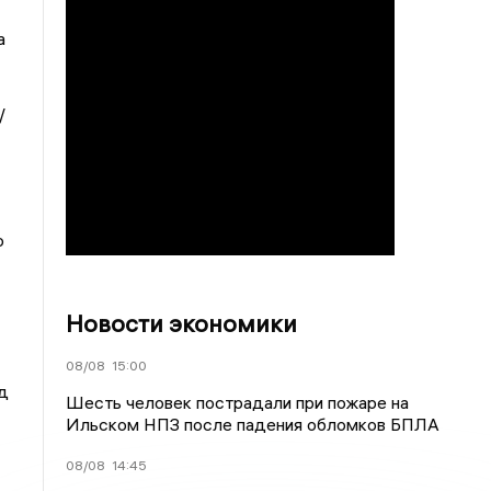
а
/
о
Новости экономики
08/08
15:00
д
Шесть человек пострадали при пожаре на
Ильском НПЗ после падения обломков БПЛА
08/08
14:45