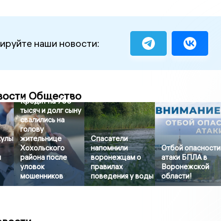
ируйте наши новости:
вости Общество
Кредит на 700
тысяч и долг сыну
свалились на
голову
кулы
жительнице
Спасатели
Хохольского
напомнили
Отбой опасности
и
района после
воронежцам о
атаки БПЛА в
уловок
правилах
Воронежской
мошенников
поведения у воды
области!