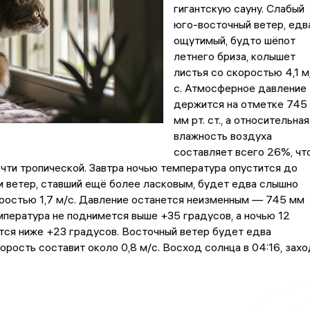
гигантскую сауну. Слабый
юго-восточный ветер, едв
ощутимый, будто шёпот
летнего бриза, колышет
листья со скоростью 4,1 м
с. Атмосферное давление
держится на отметке 745
мм рт. ст., а относительная
влажность воздуха
составляет всего 26%, чт
чти тропической. Завтра ночью температура опустится до
и ветер, ставший ещё более ласковым, будет едва слышно
ростью 1,7 м/с. Давление останется неизменным — 745 мм
емпература не поднимется выше +35 градусов, а ночью 12
тся ниже +23 градусов. Восточный ветер будет едва
корость составит около 0,8 м/с. Восход солнца в 04:16, захо