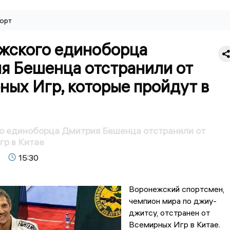
орт
жского единоборца
я Бешенца отстранили от
ых Игр, которые пройдут в
о единоборца Дмитрия Бешенца отстранили от
р в Китае
15:30
Воронежский спортсмен,
чемпион мира по джиу-
джитсу, отстранен от
Всемирных Игр в Китае.