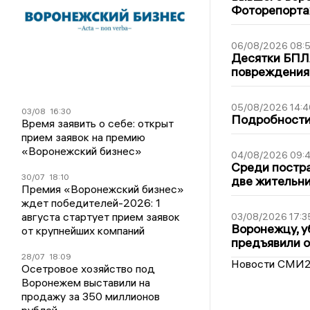
Фоторепорт
06/08/2026 08:
Десятки БПЛА
повреждения
05/08/2026 14:4
03/08
16:30
Подробности 
Время заявить о себе: открыт
прием заявок на премию
«Воронежский бизнес»
04/08/2026 09:4
Среди постра
30/07
18:10
две жительн
Премия «Воронежский бизнес»
ждет победителей-2026: 1
августа стартует прием заявок
03/08/2026 17:3
Воронежцу, у
от крупнейших компаний
предъявили 
28/07
18:09
Новости СМИ
Осетровое хозяйство под
Воронежем выставили на
продажу за 350 миллионов
рублей