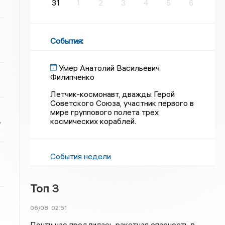
31
1
2
3
4
5
6
События
:
Умер Анатолий Васильевич
Филипченко
Летчик-космонавт, дважды Герой
Советского Союза, участник первого в
мире группового полета трех
ь
космических кораблей.
События недели
Топ 3
06/08
02:51
Почти час продлилась ракетная опасность в