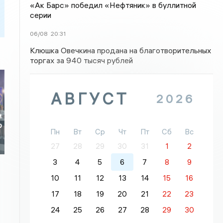
«Ак Барс» победил «Нефтяник» в буллитной
серии
06/08
20:31
Клюшка Овечкина продана на благотворительных
торгах за 940 тысяч рублей
АВГУСТ
2026
и
о
Пн
Вт
Ср
Чт
Пт
Сб
Вс
27
28
29
30
31
1
2
3
4
5
6
7
8
9
10
11
12
13
14
15
16
17
18
19
20
21
22
23
24
25
26
27
28
29
30