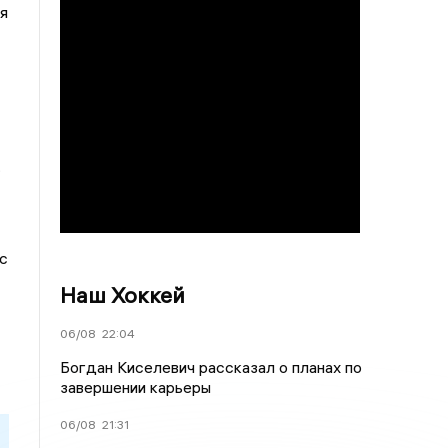
я
.
с
Наш Хоккей
06/08
22:04
Богдан Киселевич рассказал о планах по
завершении карьеры
06/08
21:31