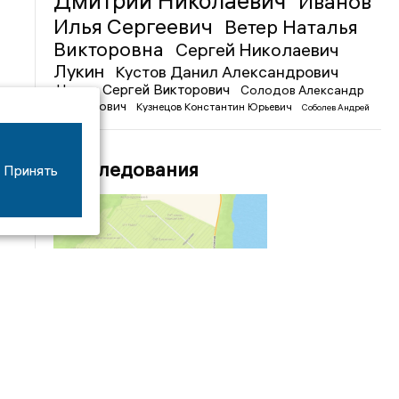
Дмитрий Николаевич
Иванов
Илья Сергеевич
Ветер Наталья
Викторовна
Сергей Николаевич
Лукин
Кустов Данил Александрович
Чижов Сергей Викторович
Солодов Александр
Михайлович
Кузнецов Константин Юрьевич
Соболев Андрей
Иванович
Расследования
Принять
04/03
09:50
«Зимники» против «летников», а Попенков
против всех. Электроколлапс на окраине
Воронежа