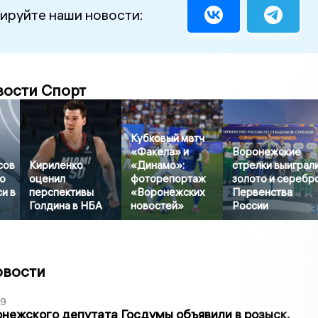
ируйте наши новости:
вости Спорт
Кубковый матч
«Факела» и
Воронежские
сов
Кириленко
«Динамо»:
стрелки выиграл
о
оценил
фоторепортаж
золото и серебр
и в
перспективы
«Воронежских
Первенства
Голдина в НБА
новостей»
России
овости
39
нежского депутата Госдумы объявили в розыск.