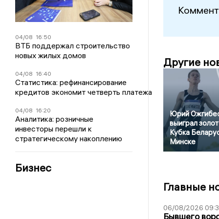
Коммент
04/08
16:50
ВТБ поддержал строительство
новых жилых домов
Другие но
04/08
16:40
Статистика: рефинансирование
кредитов экономит четверть платежа
04/08
16:20
Юрий Ожгибе
Аналитика: розничные
выиграл золот
инвесторы перешли к
Кубка Беларус
стратегическому накоплению
Минске
Бизнес
Главные н
06/08/2026 09:
Бывшего воро