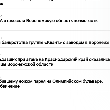
аж
54
 атаковали Воронежскую область ночью, есть
0
банкротства группы «Квант» с заводом в Воронеже
1
давших при атаке на Краснодарский край оказалис
ицы Воронежской области
5
бившему ножом парня на Олимпийском бульваре,
обвинение
2