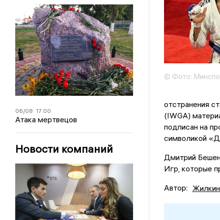
© Фото: Минсп
отстранения с
06/08
17:00
(IWGA) материа
Атака мертвецов
подписан на пр
символикой «Д
Новости компаний
Дмитрий Бешен
Игр, которые пр
Автор:
Жилкин