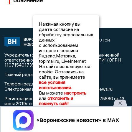
обвинение
Нажимая кнопку вы
даете согласие на
обработку персональных
данных
ВОРОНЕЖСКИЕ
2019 © VORONEZHNEWS.RU | СИ
с использованием
НОВОСТИ
«Воронежские новости»
интернет-сервиса
Учредитель (соучредители): Общество с ограниченной
Яндекс.Метрика,
ответственностью "РЕГИОНАЛЬНЫЕ НОВОСТИ" (ОГРН
top.mail.ru, LiveInternet.
1107154017354)
На сайте используются
cookie. Оставаясь на
Главный редактор: Пирогов А.А.
сайте, вы принимаете
все условия
Телефон редакции: +7 (473) 262 77 92
использования.
info@voronezhnews.ru
Электронная почта редакции:
Вы можете
настроить
или
отклонить и
Регистрационный номер: серия Эл № ФС 77 - 75880 от 13
покинуть сайт
июня 2019г. согласно выписке из реестра
зарегистрированных средств массовой информации
выдана Федеральной службой по надзору в сфере связи,
Принять
информационных технологий и массовых коммуникаций