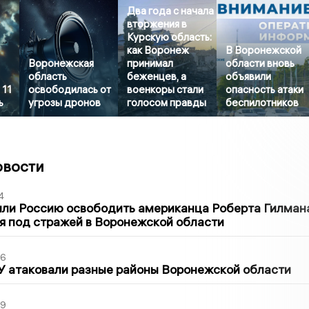
Два года с начала
вторжения в
Курскую область:
как Воронеж
В Воронежской
Воронежская
принимал
области вновь
область
беженцев, а
объявили
 11
освободилась от
военкоры стали
опасность атаки
ь
угрозы дронов
голосом правды
беспилотников
овости
4
ли Россию освободить американца Роберта Гилмана
я под стражей в Воронежской области
06
У атаковали разные районы Воронежской области
39