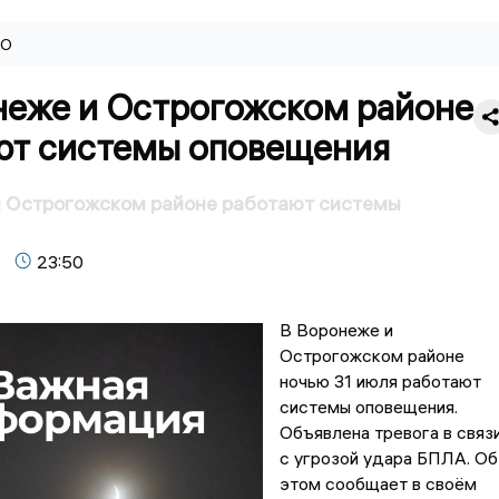
ВО
неже и Острогожском районе
ют системы оповещения
и Острогожском районе работают системы
23:50
В Воронеже и
Острогожском районе
ночью 31 июля работают
системы оповещения.
Объявлена тревога в связ
с угрозой удара БПЛА. Об
этом сообщает в своём