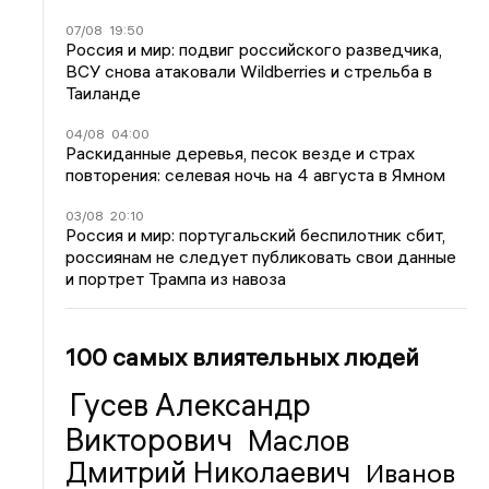
07/08
19:50
Россия и мир: подвиг российского разведчика,
ВСУ снова атаковали Wildberries и стрельба в
Таиланде
04/08
04:00
Раскиданные деревья, песок везде и страх
повторения: селевая ночь на 4 августа в Ямном
03/08
20:10
Россия и мир: португальский беспилотник сбит,
россиянам не следует публиковать свои данные
и портрет Трампа из навоза
100 самых влиятельных людей
Гусев Александр
Викторович
Маслов
Дмитрий Николаевич
Иванов