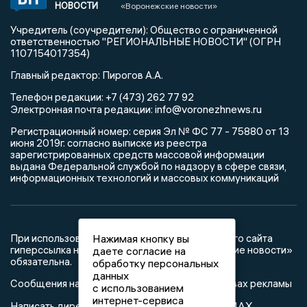
НОВОСТИ
«Воронежские новости»
Учредитель (соучредители): Общество с ограниченной
ответственностью "РЕГИОНАЛЬНЫЕ НОВОСТИ" (ОГРН
1107154017354)
Главный редактор: Пирогов А.А.
Телефон редакции: +7 (473) 262 77 92
info@voronezhnews.ru
Электронная почта редакции:
Регистрационный номер: серия Эл № ФС 77 - 75880 от 13
июня 2019г. согласно выписке из реестра
зарегистрированных средств массовой информации
выдана Федеральной службой по надзору в сфере связи,
информационных технологий и массовых коммуникаций
При использовании любого материала с данного сайта
Нажимая кнопку вы
гиперссылка на Сетевое издание «Воронежские новости»
даете согласие на
обязательна.
обработку персональных
данных
Сообщения на сером фоне размещены на правах рекламы
с использованием
интернет-сервиса
@mazov
MAX
Написать директору в телеграм
или