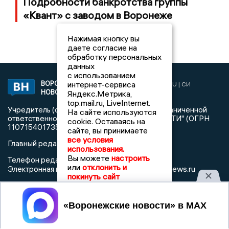
Подробности банкротства группы
«Квант» с заводом в Воронеже
Нажимая кнопку вы
даете согласие на
обработку персональных
данных
с использованием
ВОРОНЕЖСКИЕ
интернет-сервиса
2019 © VORONEZHNEWS.RU | СИ
НОВОСТИ
Яндекс.Метрика,
«Воронежские новости»
top.mail.ru, LiveInternet.
Учредитель (соучредители): Общество с ограниченной
На сайте используются
ответственностью "РЕГИОНАЛЬНЫЕ НОВОСТИ" (ОГРН
cookie. Оставаясь на
1107154017354)
сайте, вы принимаете
все условия
Главный редактор: Пирогов А.А.
использования.
Вы можете
настроить
Телефон редакции: +7 (473) 262 77 92
или
отклонить и
info@voronezhnews.ru
Электронная почта редакции:
покинуть сайт
Регистрационный номер: серия Эл № ФС 77 - 75880 от 13
июня 2019г. согласно выписке из реестра
Принять
зарегистрированных средств массовой информации
выдана Федеральной службой по надзору в сфере связи,
информационных технологий и массовых коммуникаций