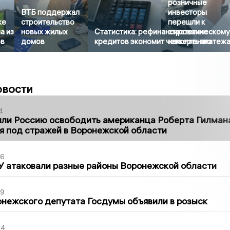
розничные
ВТБ поддержал
инвесторы
же
строительство
перешли к
а из
новых жилых
Статистика: рефинансирование
стратегическом
ов
домов
кредитов экономит четверть платеж
накоплению
овости
4
ли Россию освободить американца Роберта Гилмана
я под стражей в Воронежской области
06
У атаковали разные районы Воронежской области
39
нежского депутата Госдумы объявили в розыск
54