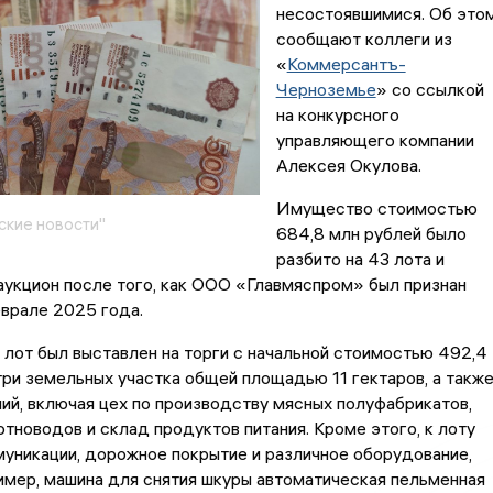
несостоявшимися. Об это
сообщают коллеги из
«
Коммерсантъ-
Черноземье
» со ссылкой
на конкурсного
управляющего компании
Алексея Окулова.
Имущество стоимостью
кие новости"
684,8 млн рублей было
разбито на 43 лота и
аукцион после того, как ООО «Главмяспром» был признан
врале 2025 года.
лот был выставлен на торги с начальной стоимостью 492,4
ри земельных участка общей площадью 11 гектаров, а такж
ий, включая цех по производству мясных полуфабрикатов,
тноводов и склад продуктов питания. Кроме этого, к лоту
уникации, дорожное покрытие и различное оборудование,
ример, машина для снятия шкуры автоматическая пельменная