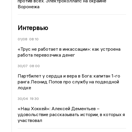
против всех. Электроколлапс на окраине
Воронежа
Интервью
01/08
08:10
«Трус не работает в инкассации»: как устроена
работа перевозчика денег
30/07
08:00
Партбилет у сердца и вера в Бога: капитан 1-го
ранга Леонид Попов про службу на подводной
лодке
30/04
19:30
«Наш Хоккей»: Алексей Дементьев –
удовольствие рассказывать истории, в которых я
участвовал