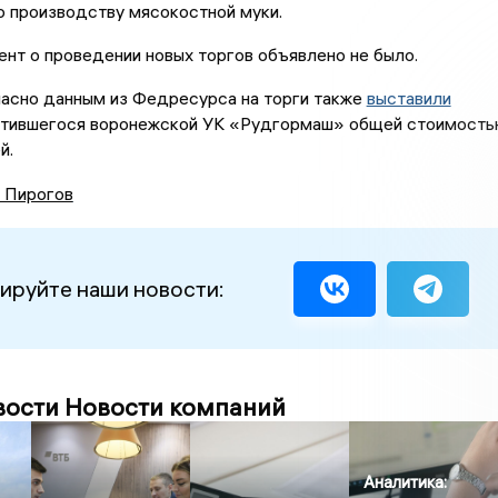
по производству мясокостной муки.
нт о проведении новых торгов объявлено не было.
ласно данным из Федресурса на торги также
выставили
отившегося воронежской УК «Рудгормаш» общей стоимост
й.
 Пирогов
ируйте наши новости:
вости Новости компаний
Аналитика: