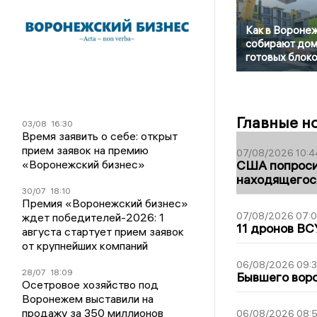
Как в Вороне
собирают дом
готовых блок
Главные н
03/08
16:30
Время заявить о себе: открыт
прием заявок на премию
07/08/2026 10:4
«Воронежский бизнес»
США попроси
находящегос
30/07
18:10
Премия «Воронежский бизнес»
07/08/2026 07:
ждет победителей-2026: 1
11 дронов ВС
августа стартует прием заявок
от крупнейших компаний
06/08/2026 09:
28/07
18:09
Бывшего воро
Осетровое хозяйство под
Воронежем выставили на
продажу за 350 миллионов
06/08/2026 08: