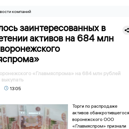
вости компаний
лось заинтересованных в
етении активов на 684 млн
 воронежского
яспрома»
оронежского «Главмяспрома» на 684 млн рублей
л выкупать
13:05
Торги по распродаже
активов обанкротившегос
воронежского ООО
«Главмяспром» признали