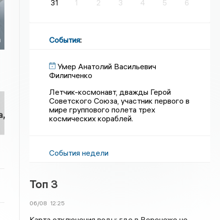
31
1
2
3
4
5
6
у
События
:
а
Умер Анатолий Васильевич
Филипченко
Летчик-космонавт, дважды Герой
Советского Союза, участник первого в
мире группового полета трех
,
космических кораблей.
События недели
Топ 3
06/08
12:25
Карта отключения воды: где в Воронеже не