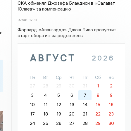
СКА обменял Джозефа Бландиси в «Салават
Юлаев» за компенсацию
07/08
17:31
Форвард «Авангарда» Джош Ливо пропустит
ью
старт сбора из-за родов жены
АВГУСТ
2026
Пн
Вт
Ср
Чт
Пт
Сб
Вс
27
28
29
30
31
1
2
3
4
5
6
7
8
9
10
11
12
13
14
15
16
17
18
19
20
21
22
23
24
25
26
27
28
29
30