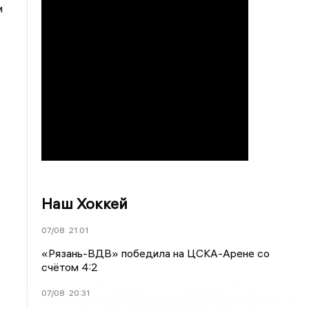
м
Наш Хоккей
07/08
21:01
е
«Рязань-ВДВ» победила на ЦСКА-Арене со
счётом 4:2
07/08
20:31