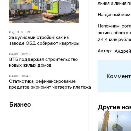
линия и линия 
На данный моме
Напомним, сог
активы обанкр
07/08
10:00
За кулисами стройки: как на
24,4 млн рубле
заводе ОБД собирают квартиры
Автор:
Андрей
04/08
16:50
ВТБ поддержал строительство
новых жилых домов
Коммент
04/08
16:40
Статистика: рефинансирование
кредитов экономит четверть платежа
Бизнес
Другие но