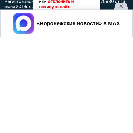
или
отклонить и
Регистрационный номер: серия Эл № ФС 77 - 75880 от 13
июня 2019г. согласно выписке из реестра
покинуть сайт
зарегистрированных средств массовой информации
выдана Федеральной службой по надзору в сфере связи,
Принять
информационных технологий и массовых коммуникаций
При использовании любого материала с данного сайта
гиперссылка на Сетевое издание «Воронежские новости»
обязательна.
Сообщения на сером фоне размещены на правах рекламы
@mazov
MAX
Написать директору в телеграм
или
О холдинге
Вакансии
Реклама
Дежурный по новостям
16+