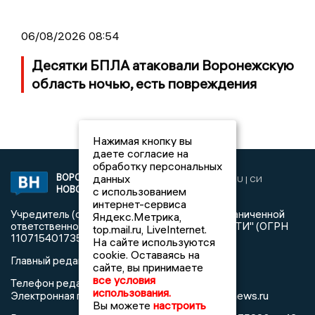
06/08/2026 08:54
Десятки БПЛА атаковали Воронежскую
область ночью, есть повреждения
Нажимая кнопку вы
даете согласие на
обработку персональных
данных
ВОРОНЕЖСКИЕ
2019 © VORONEZHNEWS.RU | СИ
НОВОСТИ
с использованием
«Воронежские новости»
интернет-сервиса
Учредитель (соучредители): Общество с ограниченной
Яндекс.Метрика,
ответственностью "РЕГИОНАЛЬНЫЕ НОВОСТИ" (ОГРН
top.mail.ru, LiveInternet.
1107154017354)
На сайте используются
cookie. Оставаясь на
Главный редактор: Пирогов А.А.
сайте, вы принимаете
все условия
Телефон редакции: +7 (473) 262 77 92
использования.
info@voronezhnews.ru
Электронная почта редакции:
Вы можете
настроить