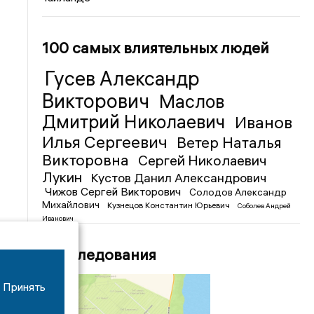
100 самых влиятельных людей
Гусев Александр
Викторович
Маслов
Дмитрий Николаевич
Иванов
Илья Сергеевич
Ветер Наталья
Викторовна
Сергей Николаевич
Лукин
Кустов Данил Александрович
Чижов Сергей Викторович
Солодов Александр
Михайлович
Кузнецов Константин Юрьевич
Соболев Андрей
Иванович
Расследования
Принять