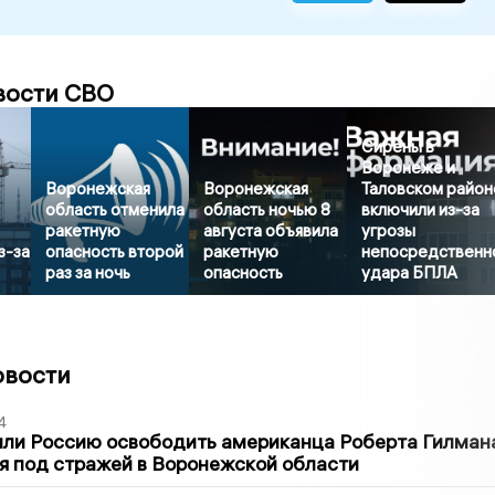
вости СВО
Сирены в
Воронеже и
Воронежская
Воронежская
Таловском район
область отменила
область ночью 8
включили из-за
ракетную
августа объявила
угрозы
з-за
опасность второй
ракетную
непосредственн
раз за ночь
опасность
удара БПЛА
овости
4
ли Россию освободить американца Роберта Гилмана
я под стражей в Воронежской области