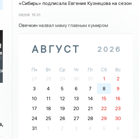
«Сибирь» подписала Евгения Кузнецова на сезон
08/08
15:31
Овечкин назвал маму главным кумиром
АВГУСТ
2026
е
Пн
Вт
Ср
Чт
Пт
Сб
Вс
ого
27
28
29
30
31
1
2
3
4
5
6
7
8
9
10
11
12
13
14
15
16
17
18
19
20
21
22
23
24
25
26
27
28
29
30
,
31
1
2
3
4
5
6