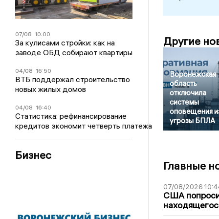
07/08
10:00
Другие но
За кулисами стройки: как на
заводе ОБД собирают квартиры
04/08
16:50
Воронежская
ВТБ поддержал строительство
область
новых жилых домов
отключила
системы
04/08
16:40
оповещения и
Статистика: рефинансирование
угрозы БПЛА
кредитов экономит четверть платежа
Бизнес
Главные н
07/08/2026 10:4
США попроси
находящегос