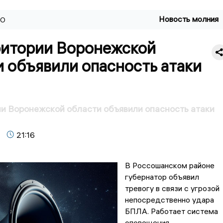
Новость молния
ВО
ритории Воронежской
 объявили опасность атаки
и Воронежской области объявили опасность атаки
21:16
В Россошанском районе
губернатор объявил
тревогу в связи с угрозой
непосредственно удара
БПЛА. Работает система
оповещения.