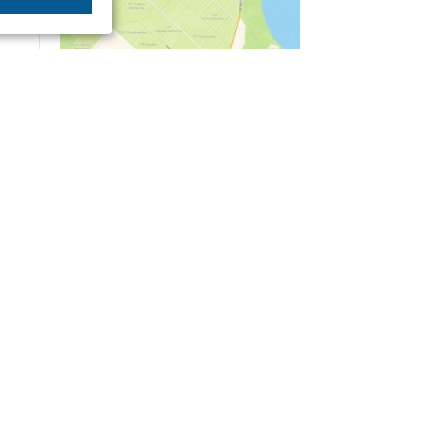
04/03
09:50
«Зимники» против «летников», а Попенков
против всех. Электроколлапс на окраине
Воронежа
Интервью
01/08
08:10
«Трус не работает в инкассации»: как устроена
работа перевозчика денег
30/07
08:00
Партбилет у сердца и вера в Бога: капитан 1-го
ранга Леонид Попов про службу на подводной
лодке