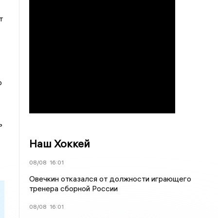
т
о
ь
Наш Хоккей
08/08
16:01
Овечкин отказался от должности играющего
тренера сборной России
08/08
16:01