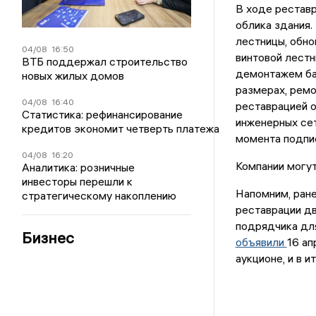
В ходе реставр
облика здания.
лестницы, обн
04/08
16:50
винтовой лестн
ВТБ поддержал строительство
демонтажем ба
новых жилых домов
размерах, ремо
04/08
16:40
реставрацией о
Статистика: рефинансирование
инженерных сет
кредитов экономит четверть платежа
момента подпи
04/08
16:20
Компании могут
Аналитика: розничные
инвесторы перешли к
Напомним, ран
стратегическому накоплению
реставрации дв
подрядчика дл
Бизнес
объявили
16 ап
аукционе, и в 