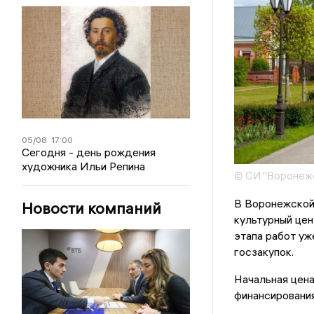
05/08
17:00
Сегодня - день рождения
художника Ильи Репина
© СИ "Воронежс
В Воронежской
Новости компаний
культурный це
этапа работ уж
госзакупок.
Начальная цена
финансирования