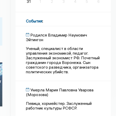
31
1
2
3
4
5
6
События
:
Родился Владимир Наумович
Эйтингон
Ученый, специалист в области
управления экономикой, педагог.
Заслуженный экономист РФ. Почетный
гражданин города Воронежа. Сын
советского разведчика, организатора
политических убийств.
т
Умерла Мария Павловна Уварова
(Морозова)
Певица, хормейстер. Заслуженный
работник культуры РСФСР.