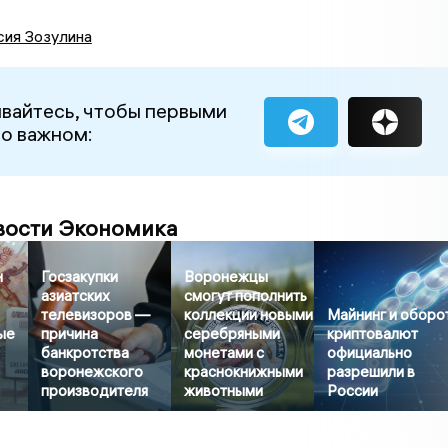
сия Зозулина
вайтесь, чтобы первыми
 о важном:
вости Экономика
н
Госзакупки
Воронежцы
азиатских
смогут пополнить
телевизоров —
коллекции новыми
Майнинг и оборо
ые
причина
серебряными
криптовалют
банкротства
монетами с
официально
воронежского
краснокнижными
разрешили в
производителя
животными
России