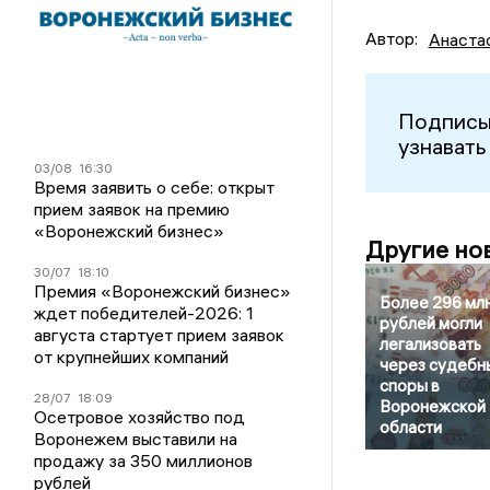
Автор:
Анаста
Подписы
узнавать
03/08
16:30
Время заявить о себе: открыт
прием заявок на премию
«Воронежский бизнес»
Другие но
30/07
18:10
Премия «Воронежский бизнес»
Более 296 мл
ждет победителей-2026: 1
рублей могли
августа стартует прием заявок
легализовать
от крупнейших компаний
через судебн
споры в
28/07
18:09
Воронежской
Осетровое хозяйство под
области
Воронежем выставили на
продажу за 350 миллионов
рублей