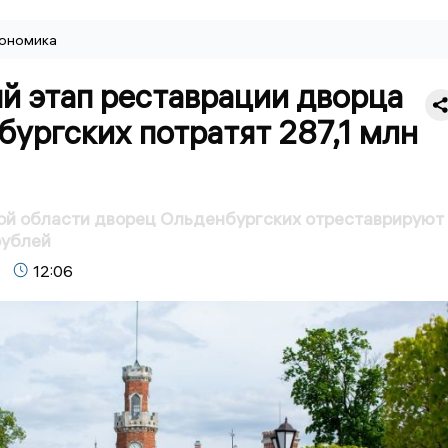
ономика
й этап реставрации дворца
ургских потратят 287,1 млн
ой области дворец Ольденбургских отреставрируют
рублей
12:06