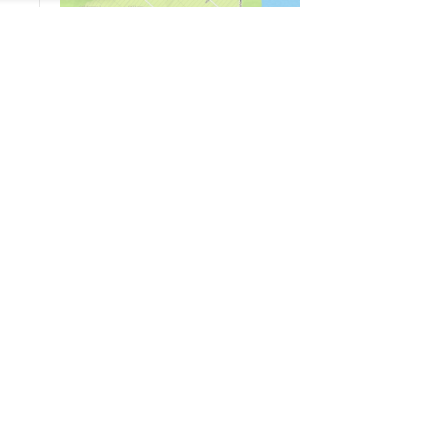
04/03
09:50
«Зимники» против «летников», а Попенков
против всех. Электроколлапс на окраине
Воронежа
Интервью
01/08
08:10
«Трус не работает в инкассации»: как устроена
работа перевозчика денег
30/07
08:00
Партбилет у сердца и вера в Бога: капитан 1-го
ранга Леонид Попов про службу на подводной
лодке