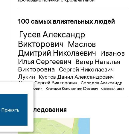
100 самых влиятельных людей
Гусев Александр
Викторович
Маслов
Дмитрий Николаевич
Иванов
Илья Сергеевич
Ветер Наталья
Викторовна
Сергей Николаевич
Лукин
Кустов Данил Александрович
Чижов Сергей Викторович
Солодов Александр
Михайлович
Кузнецов Константин Юрьевич
Соболев Андрей
Иванович
Расследования
Принять