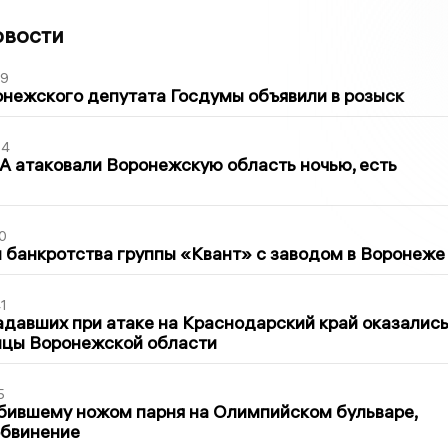
овости
39
нежского депутата Госдумы объявили в розыск
54
 атаковали Воронежскую область ночью, есть
0
банкротства группы «Квант» с заводом в Воронеже
1
давших при атаке на Краснодарский край оказалис
ицы Воронежской области
5
бившему ножом парня на Олимпийском бульваре,
обвинение