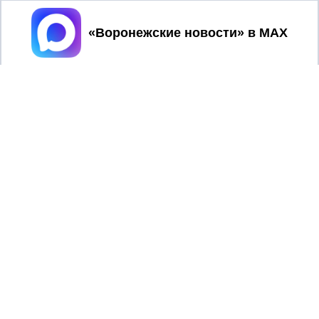
Регистрационный номер: серия Эл № ФС 77 - 75880 от 13
июня 2019г. согласно выписке из реестра
Принять
зарегистрированных средств массовой информации
выдана Федеральной службой по надзору в сфере связи,
информационных технологий и массовых коммуникаций
При использовании любого материала с данного сайта
гиперссылка на Сетевое издание «Воронежские новости»
обязательна.
Сообщения на сером фоне размещены на правах рекламы
@mazov
MAX
Написать директору в телеграм
или
О холдинге
Вакансии
Реклама
Дежурный по новостям
16+