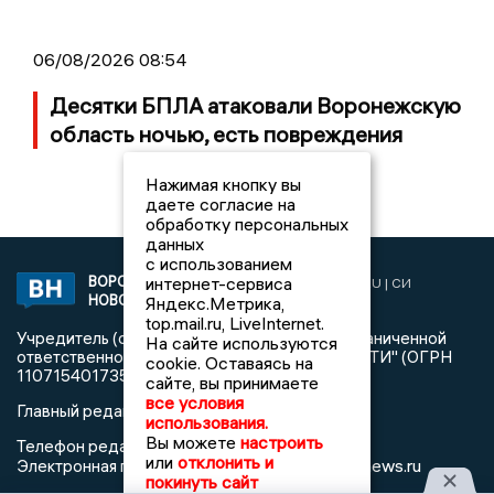
06/08/2026 08:54
Десятки БПЛА атаковали Воронежскую
область ночью, есть повреждения
Нажимая кнопку вы
даете согласие на
обработку персональных
данных
с использованием
ВОРОНЕЖСКИЕ
интернет-сервиса
2019 © VORONEZHNEWS.RU | СИ
НОВОСТИ
Яндекс.Метрика,
«Воронежские новости»
top.mail.ru, LiveInternet.
Учредитель (соучредители): Общество с ограниченной
На сайте используются
ответственностью "РЕГИОНАЛЬНЫЕ НОВОСТИ" (ОГРН
cookie. Оставаясь на
1107154017354)
сайте, вы принимаете
все условия
Главный редактор: Пирогов А.А.
использования.
Вы можете
настроить
Телефон редакции: +7 (473) 262 77 92
или
отклонить и
info@voronezhnews.ru
Электронная почта редакции:
покинуть сайт