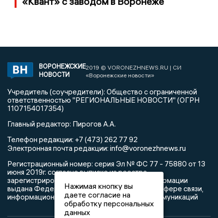
«Квант» с заводом в Воронеже
ВОРОНЕЖСКИЕ
2019 © VORONEZHNEWS.RU | СИ
НОВОСТИ
«Воронежские новости»
Учредитель (соучредители): Общество с ограниченной
ответственностью "РЕГИОНАЛЬНЫЕ НОВОСТИ" (ОГРН
1107154017354)
Главный редактор: Пирогов А.А.
Телефон редакции: +7 (473) 262 77 92
info@voronezhnews.ru
Электронная почта редакции:
Регистрационный номер: серия Эл № ФС 77 - 75880 от 13
июня 2019г. согласно выписке из реестра
зарегистрированных средств массовой информации
Нажимая кнопку вы
выдана Федеральной службой по надзору в сфере связи,
даете согласие на
информационных технологий и массовых коммуникаций
обработку персональных
данных