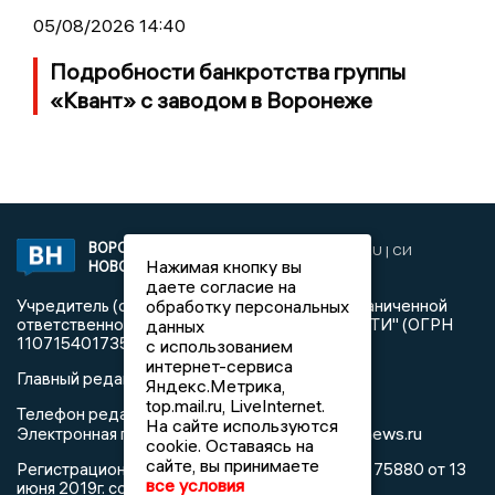
05/08/2026 14:40
Подробности банкротства группы
«Квант» с заводом в Воронеже
ВОРОНЕЖСКИЕ
2019 © VORONEZHNEWS.RU | СИ
Нажимая кнопку вы
НОВОСТИ
«Воронежские новости»
даете согласие на
Учредитель (соучредители): Общество с ограниченной
обработку персональных
ответственностью "РЕГИОНАЛЬНЫЕ НОВОСТИ" (ОГРН
данных
1107154017354)
с использованием
интернет-сервиса
Главный редактор: Пирогов А.А.
Яндекс.Метрика,
top.mail.ru, LiveInternet.
Телефон редакции: +7 (473) 262 77 92
На сайте используются
info@voronezhnews.ru
Электронная почта редакции:
cookie. Оставаясь на
сайте, вы принимаете
Регистрационный номер: серия Эл № ФС 77 - 75880 от 13
все условия
июня 2019г. согласно выписке из реестра