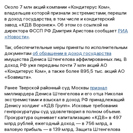
Около 7 млн акций компании «Кондитерус Ком»,
владельцев которой признали экстремистами, перешли
в доход государства, в том числе и кондитерский
завод «КДВ Воронеж». Об этом со ссылкой на
директора ФССП РФ Дмитрия Аристова сообщает
РИА
«Новости»
.
Так, обеспечительные меры приняты по исполнительным
документам
об обращении в доход государства
имущества Дениса Штенгелова аффилированных лиц. В
доход РФ уже переданы почти 7 млн акций АО
«Кондитерус Ком», а также более 895,5 тыс. акций АО
«Боавишта».
Ранее Тверской районный суд Москвы
признал
миллиардера Дениса Штенгелова и его отца Николая
экстремистами и взыскал в доход РФ принадлежащий
Денису холдинг «КДВ Групп». Исковые требования
генпрокуратуры суд удовлетворил в полном объеме.
Прокуратура оценивает капитализацию «КДВ» в 497
млрд рублей, ежегодный доход — в 756 млрд, а
валовую прибыль — в 139 млрд. Защита Штенгелова