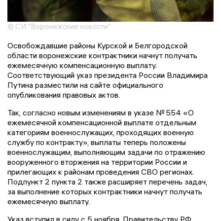
© СИ "Воронежские новости"
Освобождавшие районы Курской и Белгородской
области воронежские контрактники начнут получать
ежемесячную компенсационную выплату.
Соответствующий указ президента России Владимира
Путина разместили на сайте официального
опубликования правовых актов.
Так, согласно новым изменениям в указе № 554 «О
ежемесячной компенсационной выплате отдельным
категориям военнослужащих, проходящих военную
службу по контракту», выплаты теперь положены
военнослужащим, выполняющим задачи по отражению
вооруженного вторжения на территории России и
прилегающих к районам проведения СВО регионах.
Подпункт 2 пункта 2 также расширяет перечень задач,
за выполнение которых контрактники начнут получать
ежемесячную выплату.
Указ вступил в силу с 5 ноября. Правительству РФ