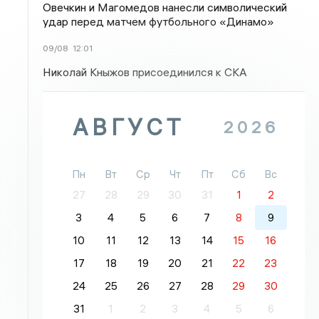
Овечкин и Магомедов нанесли символический
удар перед матчем футбольного «Динамо»
09/08
12:01
Николай Кныжов присоединился к СКА
АВГУСТ
2026
Пн
Вт
Ср
Чт
Пт
Сб
Вс
27
28
29
30
31
1
2
3
4
5
6
7
8
9
10
11
12
13
14
15
16
17
18
19
20
21
22
23
24
25
26
27
28
29
30
31
1
2
3
4
5
6