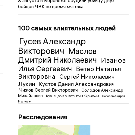
8 августа в Воронеже осудили убийцу двух
бойцов ЧВК во время мятежа
100 самых влиятельных людей
Гусев Александр
Викторович
Маслов
Дмитрий Николаевич
Иванов
Илья Сергеевич
Ветер Наталья
Викторовна
Сергей Николаевич
Лукин
Кустов Данил Александрович
Чижов Сергей Викторович
Солодов Александр
Михайлович
Кузнецов Константин Юрьевич
Соболев Андрей
Иванович
Расследования