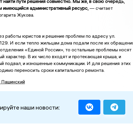
т найти пути решения совместно. Мы же, в свою очередь,
м имеющийся административный ресурс,
— считает
гарита Жукова.
з работы юристов и решение проблем по адресу ул.
129. И если тепло жильцам дома подали после их обращени
готделения «Единой России», то остальные проблемы носят
й характер. В их число входят и протекающая крыша, и
й подвал, и изношенные коммуникации. И для решения этих
одимо переносить сроки капитального ремонта.
 Пашинский
ируйте наши новости: