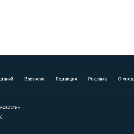
зданий
Вакансии
Редакция
Реклама
О холд
новости»
X