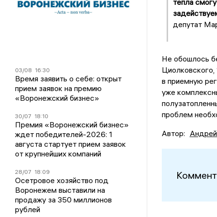
тепла смогу
задействуе
депутат Мар
Не обошлось бе
Циолковского, 
03/08
16:30
Время заявить о себе: открыт
в приемную ре
прием заявок на премию
уже комплексны
«Воронежский бизнес»
полузатопленны
проблем необх
30/07
18:10
Премия «Воронежский бизнес»
Автор:
Андрей
ждет победителей-2026: 1
августа стартует прием заявок
от крупнейших компаний
28/07
18:09
Коммент
Осетровое хозяйство под
Воронежем выставили на
продажу за 350 миллионов
рублей