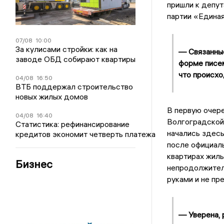
пришли к депут
партии «Единая
07/08
10:00
За кулисами стройки: как на
— Связанные
заводе ОБД собирают квартиры
форме писем
что происхо
04/08
16:50
ВТБ поддержал строительство
новых жилых домов
В первую очере
04/08
16:40
Волгоградской.
Статистика: рефинансирование
начались здесь
кредитов экономит четверть платежа
после официаль
квартирах жиль
Бизнес
непродолжител
руками и не пр
— Уверена, 