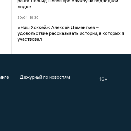
ранга Леонид Попов про службу на подводной
лодке
30/04
19:30
«Наш Хоккей»: Алексей Дементьев –
удовольствие рассказывать истории, в которых я
участвовал
инге
Дежурный по новостям
16+