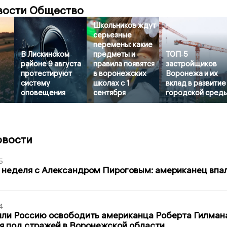
вости Общество
Школьников ждут
серьезные
перемены: какие
В Лискинском
предметы и
ТОП‑5
районе 9 августа
правила появятся
застройщиков
протестируют
в воронежских
Воронежа и их
систему
школах с 1
вклад в развитие
оповещения
сентября
городской сред
овости
5
 неделя с Александром Пироговым: американец впа
4
ли Россию освободить американца Роберта Гилмана
я под стражей в Воронежской области