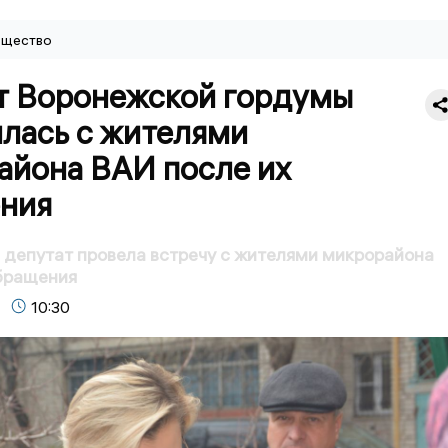
щество
т Воронежской гордумы
илась с жителями
айона ВАИ после их
ния
депутат провела встречу с жителями микрорайона
бращения
10:30