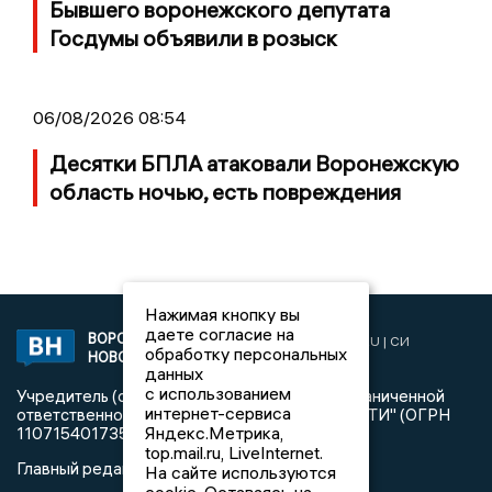
Бывшего воронежского депутата
Госдумы объявили в розыск
06/08/2026 08:54
Десятки БПЛА атаковали Воронежскую
область ночью, есть повреждения
Нажимая кнопку вы
даете согласие на
ВОРОНЕЖСКИЕ
2019 © VORONEZHNEWS.RU | СИ
обработку персональных
НОВОСТИ
«Воронежские новости»
данных
с использованием
Учредитель (соучредители): Общество с ограниченной
интернет-сервиса
ответственностью "РЕГИОНАЛЬНЫЕ НОВОСТИ" (ОГРН
Яндекс.Метрика,
1107154017354)
top.mail.ru, LiveInternet.
Главный редактор: Пирогов А.А.
На сайте используются