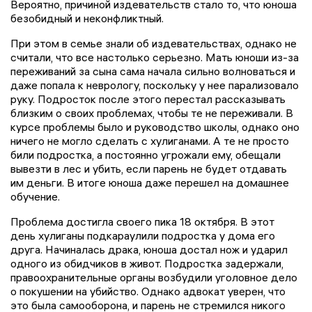
Вероятно, причиной издевательств стало то, что юноша
безобидный и неконфликтный.
При этом в семье знали об издевательствах, однако не
считали, что все настолько серьезно. Мать юноши из-за
переживаний за сына сама начала сильно волноваться и
даже попала к неврологу, поскольку у нее парализовало
руку. Подросток после этого перестал рассказывать
близким о своих проблемах, чтобы те не переживали. В
курсе проблемы было и руководство школы, однако оно
ничего не могло сделать с хулиганами. А те не просто
били подростка, а постоянно угрожали ему, обещали
вывезти в лес и убить, если парень не будет отдавать
им деньги. В итоге юноша даже перешел на домашнее
обучение.
Проблема достигла своего пика 18 октября. В этот
день хулиганы подкараулили подростка у дома его
друга. Начиналась драка, юноша достал нож и ударил
одного из обидчиков в живот. Подростка задержали,
правоохранительные органы возбудили уголовное дело
о покушении на убийство. Однако адвокат уверен, что
это была самооборона, и парень не стремился никого