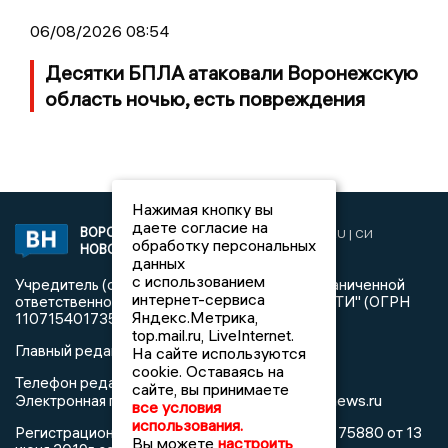
06/08/2026 08:54
Десятки БПЛА атаковали Воронежскую
область ночью, есть повреждения
Нажимая кнопку вы
даете согласие на
ВОРОНЕЖСКИЕ
2019 © VORONEZHNEWS.RU | СИ
обработку персональных
НОВОСТИ
«Воронежские новости»
данных
с использованием
Учредитель (соучредители): Общество с ограниченной
интернет-сервиса
ответственностью "РЕГИОНАЛЬНЫЕ НОВОСТИ" (ОГРН
Яндекс.Метрика,
1107154017354)
top.mail.ru, LiveInternet.
Главный редактор: Пирогов А.А.
На сайте используются
cookie. Оставаясь на
Телефон редакции: +7 (473) 262 77 92
сайте, вы принимаете
info@voronezhnews.ru
Электронная почта редакции:
все условия
использования.
Регистрационный номер: серия Эл № ФС 77 - 75880 от 13
Вы можете
настроить