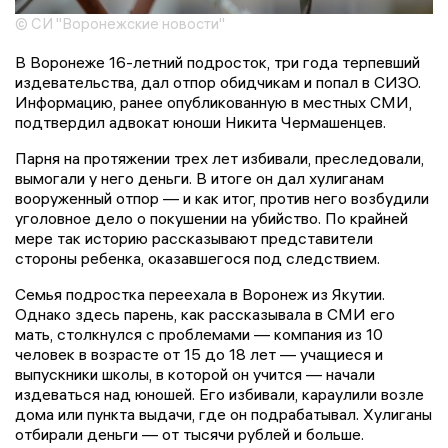
© СИ "Воронежские новости"
В Воронеже 16-летний подросток, три года терпевший
издевательства, дал отпор обидчикам и попал в СИЗО.
Информацию, ранее опубликованную в местных СМИ,
подтвердил адвокат юноши Никита Чермашенцев.
Парня на протяжении трех лет избивали, преследовали,
вымогали у него деньги. В итоге он дал хулиганам
вооруженный отпор — и как итог, против него возбудили
уголовное дело о покушении на убийство. По крайней
мере так историю рассказывают представители
стороны ребенка, оказавшегося под следствием.
Семья подростка переехала в Воронеж из Якутии.
Однако здесь парень, как рассказывала в СМИ его
мать, столкнулся с проблемами — компания из 10
человек в возрасте от 15 до 18 лет — учащиеся и
выпускники школы, в которой он учится — начали
издеваться над юношей. Его избивали, караулили возле
дома или пункта выдачи, где он подрабатывал. Хулиганы
отбирали деньги — от тысячи рублей и больше.