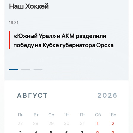
Наш Хоккей
19:31
«Южный Урал» и АКМ разделили
победу на Кубке губернатора Орска
АВГУСТ
2026
Пн
Вт
Ср
Чт
Пт
Сб
Вс
27
28
29
30
31
1
2
3
4
5
6
7
8
9